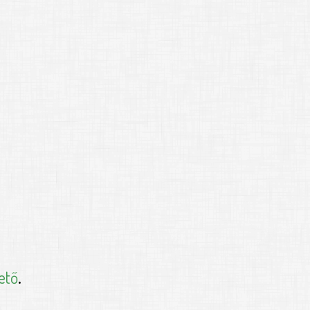
ető
.