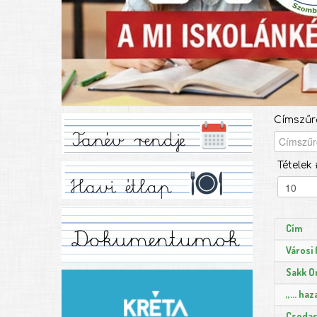
Címszűr
Tételek 
Cím
Városi 
Sakk O
,,… ha
Csodas