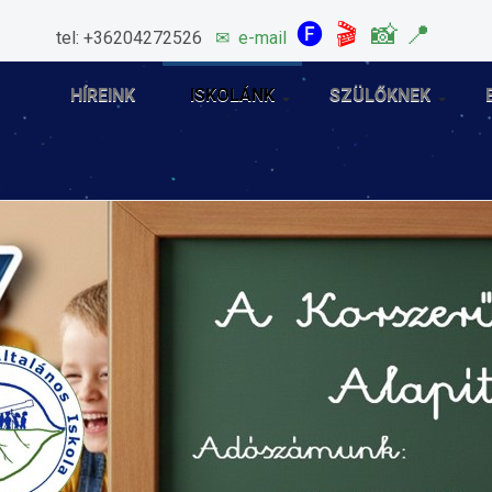
🅕
🎬
📸
📍
tel: +36204272526
✉
e-mail
HÍREINK
ISKOLÁNK
SZÜLŐKNEK