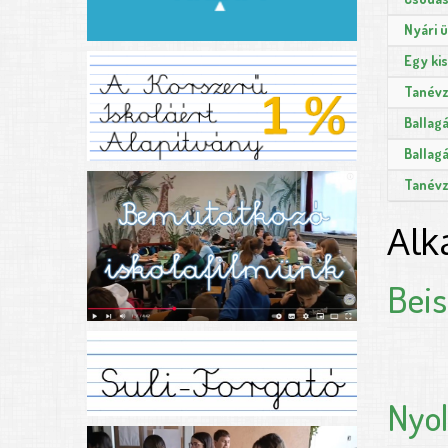
Nyári 
Egy ki
Tanévz
Ballagá
Ballag
Tanévz
Alk
Beis
Nyo