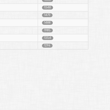
1348
1470
1488
1985
1354
1296