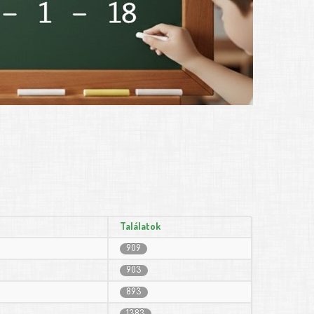
Találatok
909
903
893
1383