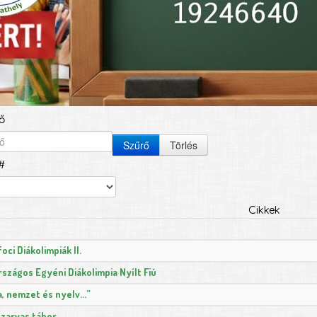
ő
Szűrő
Törlés
#
Cikkek
foci Diákolimpiák II.
rszágos Egyéni Diákolimpia Nyílt Fiú
za, nemzet és nyelv…”
zarvas tábor