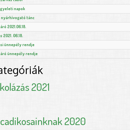
ügyeleti napok
s nyárhívogató tánc
áró 2021.06.18.
s 2021. 06.18.
ási ünnepély rendje
áró ünnepély rendje
ategóriák
kolázás 2021
lcadikosainknak 2020