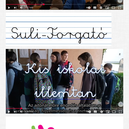
Alapítványunk
Elérhetőség
További cikkek
Nyitva tartás
SZÜLŐKNEK
Google Tanterem, Classroom - útmutató diákoknak
Tanév rendje
Étkezés befizetése
Étlap
eKréta
Diákigazolvány igénylése
Mindennapos testnevelés
Tartós tankönyvek