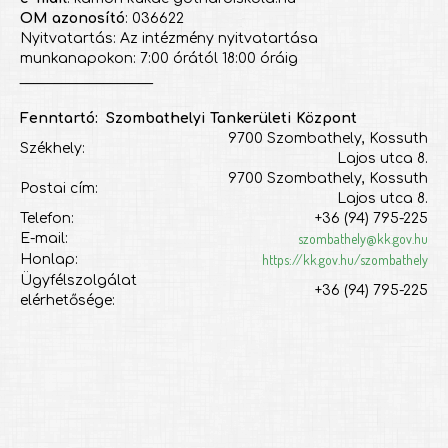
OM azonosító
: 036622
Nyitvatartás: Az intézmény nyitvatartása
munkanapokon: 7:00 órától 18:00 óráig
___________________
Fenntartó: Szombathelyi Tankerületi Központ
9700 Szombathely, Kossuth
Székhely:
Lajos utca 8.
9700 Szombathely, Kossuth
Postai cím:
Lajos utca 8.
Telefon:
+36 (94) 795-225
szombathely@kk.gov.hu
E-mail:
https://kk.gov.hu/szombathely
Honlap:
Ügyfélszolgálat
+36 (94) 795-225
elérhetősége: