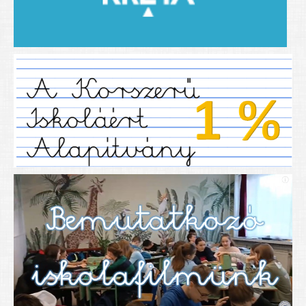
2019/2020-as tanév
2020/21 -es tanév
Dokumentumok
Pályázataink
SIHU
EFOP 325
TÁMOP
TIOP
Határtalanul
Névadónk
UNESCO Társult Iskola
Sportversenyek
Tanulmányi versenyek