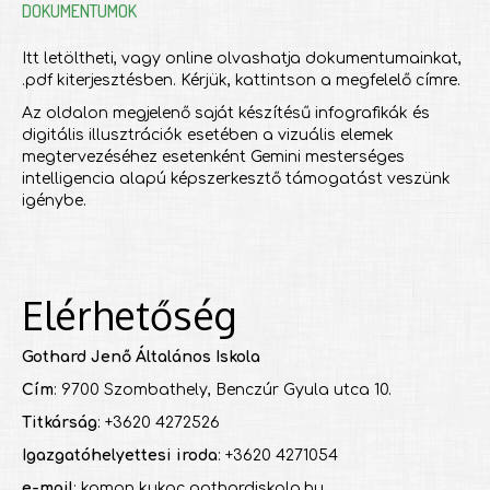
DOKUMENTUMOK
Itt letöltheti, vagy online olvashatja dokumentumainkat,
.pdf kiterjesztésben. Kérjük, kattintson a megfelelő címre.
Az oldalon megjelenő saját készítésű infografikák és
digitális illusztrációk esetében a vizuális elemek
megtervezéséhez esetenként Gemini mesterséges
intelligencia alapú képszerkesztő támogatást veszünk
igénybe.
Elérhetőség
Gothard Jenő Általános Iskola
Cím
: 9700 Szombathely, Benczúr Gyula utca 10.
Titkárság
: +3620 4272526
Igazgatóhelyettesi iroda
: +3620 4271054
e-mail
: kamon kukac gothardiskola.hu