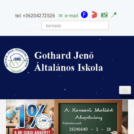
🅕
🎬
📸
📍
tel: +36204272526
✉
e-mail
keresés
HÍREINK
ISKOLÁNK
Igazgatói köszöntő