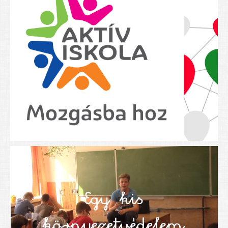
Nyolcadikosainknak
Kréta szülői segédlet
Felsős taneszközlista
BEISKOLÁZÁS 2026