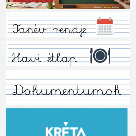
Iskolánkról
Ez a tanévünk
Tanáraink
Tanéveink
Régebbi tanéveink
2021/2022 tanév
2012/2013. tanév
2013/2014. tanév
2014/2015. tanév
2015/2016. tanév
2016/2017 tanév
2017/2018 tanév
2018/2019 tanév