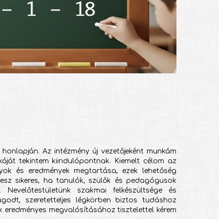
 honlapján. Az intézmény új vezetőjeként munkám
nkáját tekintem kiindulópontnak. Kiemelt célom az
nyok és eredmények megtartása, ezek lehetőség
lesz sikeres, ha tanulók, szülők és pedagógusok
 Nevelőtestületünk szakmai felkészültsége és
odt, szeretetteljes légkörben biztos tudáshoz
nk eredményes megvalósításához tisztelettel kérem