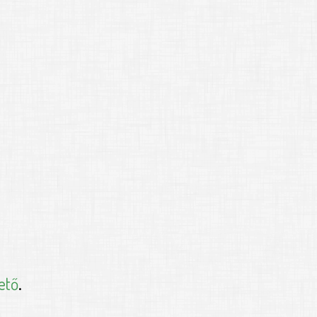
ető
.