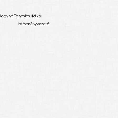
s Ildikó
vezető