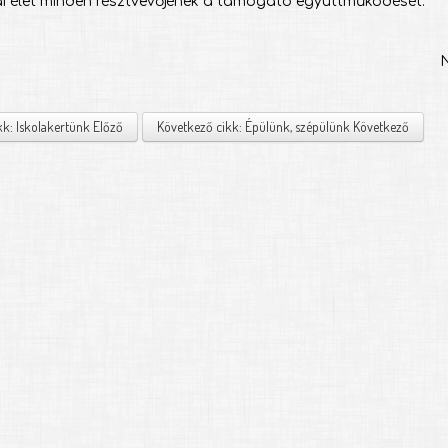
ai élet minden résztvevőjének a támogató együttműködését.
Nagyné Tancsic
intézmény
kk: Iskolakertünk
Előző
Következő cikk: Épülünk, szépülünk
Következő