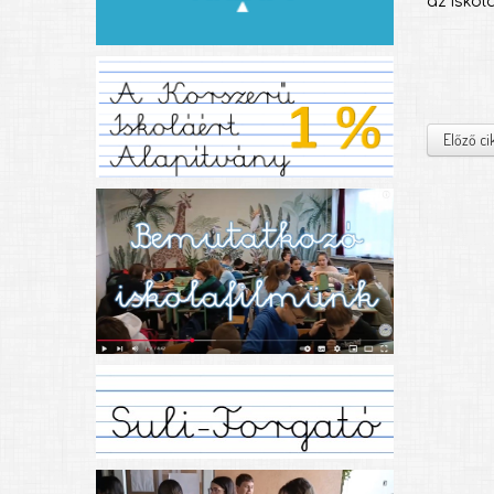
az iskol
Előző ci