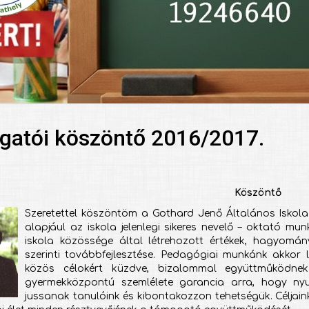
zgatói köszöntő 2016/2017.
Köszöntő
Szeretettel köszöntöm a Gothard Jenő Általános Iskola
alapjául az iskola jelenlegi sikeres nevelő – oktató mu
iskola közössége által létrehozott értékek, hagyomá
szerinti továbbfejlesztése. Pedagógiai munkánk akkor 
közös célokért küzdve, bizalommal együttműködnek.
gyermekközpontú szemlélete garancia arra, hogy nyug
jussanak tanulóink és kibontakozzon tehetségük. Céljai