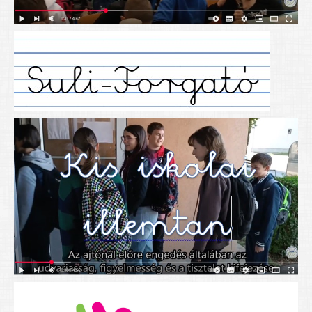
Alapítványunk
Elérhetőség
További cikkek
Nyitva tartás
SZÜLŐKNEK
Google Tanterem, Classroom - útmutató diákoknak
Tanév rendje
Étkezés befizetése
Étlap
eKréta
Diákigazolvány igénylése
Mindennapos testnevelés
Tartós tankönyvek