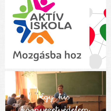
Nyolcadikosainknak
Kréta szülői segédlet
Felsős taneszközlista
BEISKOLÁZÁS 2026