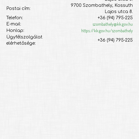
9700 Szombathely, Kossuth
Postai cím:
Lajos utca 8.
Telefon:
+36 (94) 795-225
szombathely@kk.gov.hu
E-mail:
https://kk.gov.hu/szombathely
Honlap:
Ügyfélszolgálat
+36 (94) 795-225
elérhetősége: