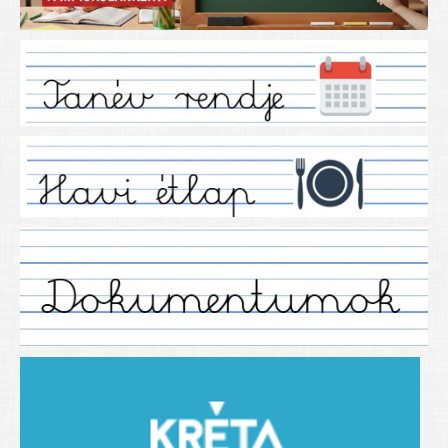
Iskolánkról
Ez a tanévünk
Tanáraink
Tanéveink
Régebbi tanéveink
2021/2022 tanév
2012/2013. tanév
2013/2014. tanév
2014/2015. tanév
2015/2016. tanév
2016/2017 tanév
2017/2018 tanév
2018/2019 tanév