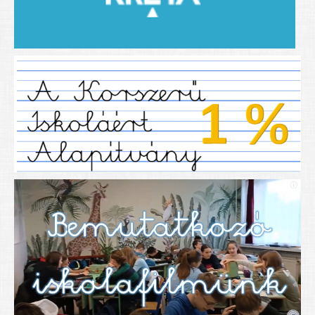
2019/2020-as tanév
2020/21 -es tanév
Dokumentumok
Pályázataink
SIHU
EFOP 325
TÁMOP
TIOP
Határtalanul
Névadónk
UNESCO Társult Iskola
Sportversenyek
Tanulmányi versenyek