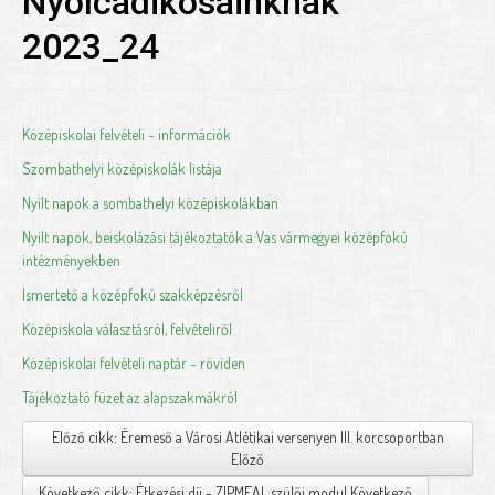
Nyolcadikosainknak
2023_24
Középiskolai felvételi - információk
Szombathelyi középiskolák listája
Nyílt napok a sombathelyi középiskolákban
Nyílt napok, beiskolázási tájékoztatók a Vas vármegyei középfokú
intézményekben
Ismertető a középfokú szakképzésről
Középiskola választásról, felvételiről
Középiskolai felvételi naptár - röviden
Tájékoztató füzet az alapszakmákról
Előző cikk: Éremeső a Városi Atlétikai versenyen III. korcsoportban
Előző
Következő cikk: Étkezési díj - ZIPMEAL szülői modul
Következő