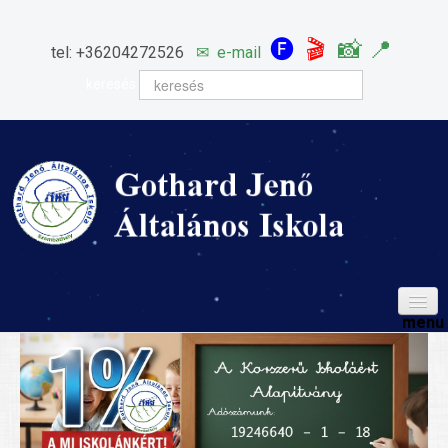
🅕
🎬
📸
📍
tel: +36204272526
✉
e-mail
keresés
HÍREINK
ISKOLÁNK
Igazgatói köszöntő