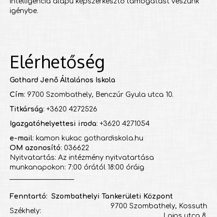
intelligencia alapú képszerkesztő támogatást veszünk
igénybe.
Elérhetőség
Gothard Jenő Általános Iskola
Cím
: 9700 Szombathely, Benczúr Gyula utca 10.
Titkárság
: +3620 4272526
Igazgatóhelyettesi iroda
: +3620 4271054
e-mail
: kamon kukac gothardiskola.hu
OM azonosító
: 036622
Nyitvatartás: Az intézmény nyitvatartása
munkanapokon: 7:00 órától 18:00 óráig
___________________
Fenntartó: Szombathelyi Tankerületi Központ
9700 Szombathely, Kossuth
Székhely:
Lajos utca 8.