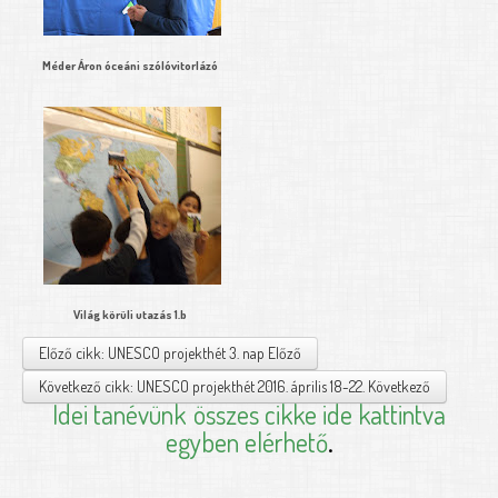
Méder Áron óceáni szólóvitorlázó
Világ körüli utazás 1.b
Előző cikk: UNESCO projekthét 3. nap
Előző
Következő cikk: UNESCO projekthét 2016. április 18-22.
Következő
Idei tanévünk
összes cikke ide kattintva
egyben elérhető
.