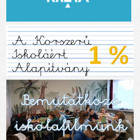
2019/2020-as tanév
2020/21 -es tanév
Dokumentumok
Pályázataink
SIHU
EFOP 325
TÁMOP
TIOP
Határtalanul
Névadónk
UNESCO Társult Iskola
Sportversenyek
Tanulmányi versenyek