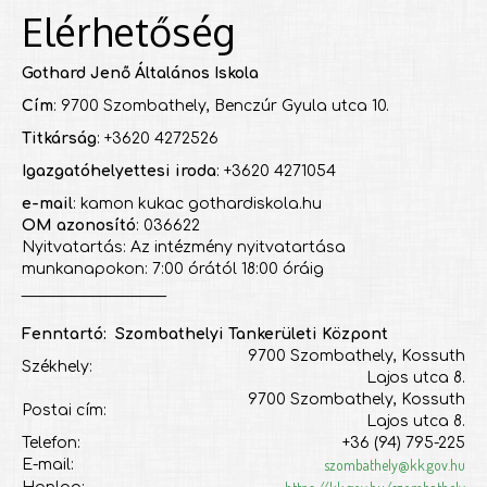
Elérhetőség
Gothard Jenő Általános Iskola
Cím
: 9700 Szombathely, Benczúr Gyula utca 10.
Titkárság
: +3620 4272526
Igazgatóhelyettesi iroda
: +3620 4271054
e-mail
: kamon kukac gothardiskola.hu
OM azonosító
: 036622
Nyitvatartás: Az intézmény nyitvatartása
munkanapokon: 7:00 órától 18:00 óráig
___________________
Fenntartó: Szombathelyi Tankerületi Központ
9700 Szombathely, Kossuth
Székhely:
Lajos utca 8.
9700 Szombathely, Kossuth
Postai cím:
Lajos utca 8.
Telefon:
+36 (94) 795-225
szombathely@kk.gov.hu
E-mail: