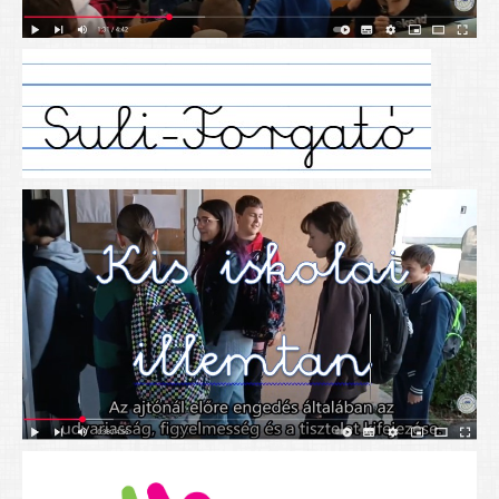
Alapítványunk
Elérhetőség
További cikkek
Nyitva tartás
SZÜLŐKNEK
Google Tanterem, Classroom - útmutató diákoknak
Tanév rendje
Étkezés befizetése
Étlap
eKréta
Diákigazolvány igénylése
Mindennapos testnevelés
Tartós tankönyvek