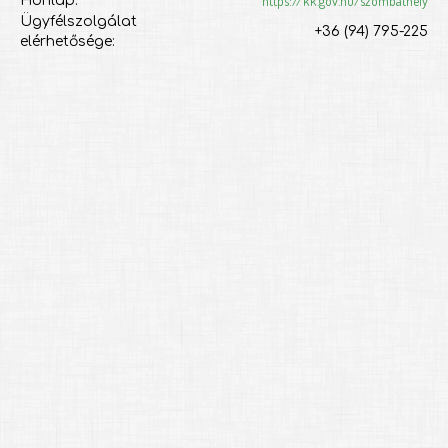
https://kk.gov.hu/szombathely
Honlap:
Ügyfélszolgálat
+36 (94) 795-225
elérhetősége: