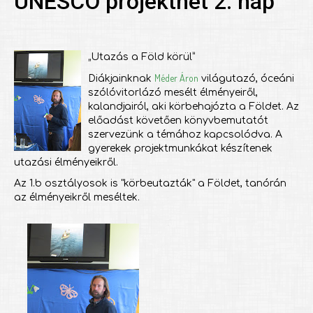
UNESCO projekthét 2. nap
„Utazás a Föld körül”
Méder Áron
Diákjainknak
világutazó, óceáni
szólóvitorlázó mesélt élményeiről,
kalandjairól, aki körbehajózta a Földet. Az
előadást követően könyvbemutatót
szervezünk a témához kapcsolódva. A
gyerekek projektmunkákat készítenek
utazási élményeikről.
Az 1.b osztályosok is "körbeutazták" a Földet, tanórán
az élményeikről meséltek.