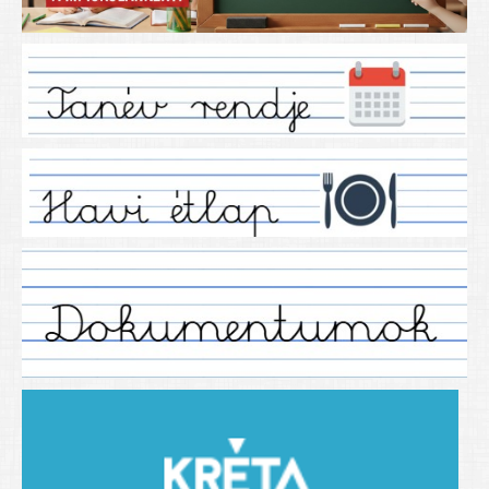
Iskolánkról
Ez a tanévünk
Tanáraink
Tanéveink
Régebbi tanéveink
2021/2022 tanév
2012/2013. tanév
2013/2014. tanév
2014/2015. tanév
2015/2016. tanév
2016/2017 tanév
2017/2018 tanév
2018/2019 tanév