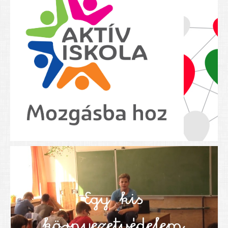
Nyolcadikosainknak
Kréta szülői segédlet
Felsős taneszközlista
BEISKOLÁZÁS 2026