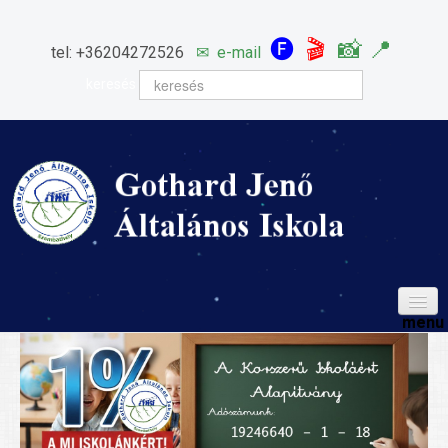
🅕
🎬
📸
📍
tel: +36204272526
✉
e-mail
keresés
HÍREINK
ISKOLÁNK
Igazgatói köszöntő