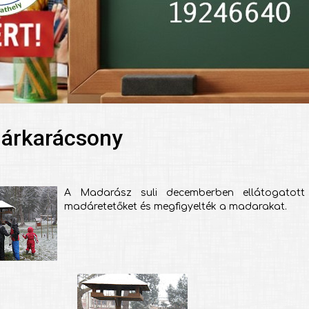
árkarácsony
A Madarász suli decemberben ellátogatott
madáretetőket és megfigyelték a madarakat.