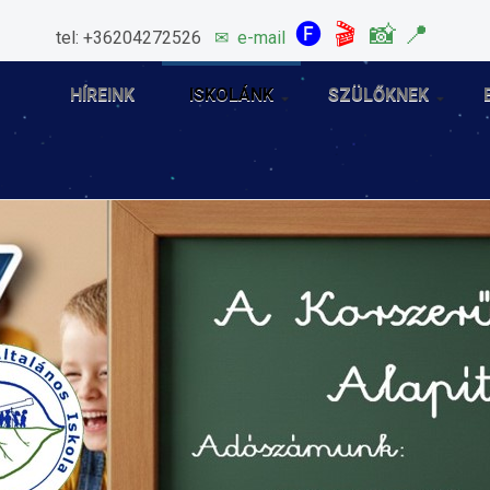
🅕
🎬
📸
📍
tel: +36204272526
✉
e-mail
HÍREINK
ISKOLÁNK
SZÜLŐKNEK