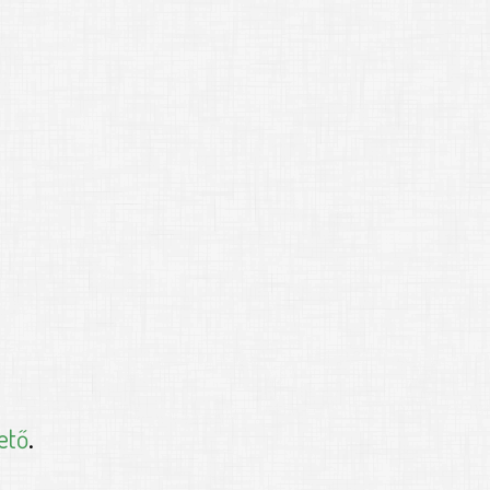
ető
.