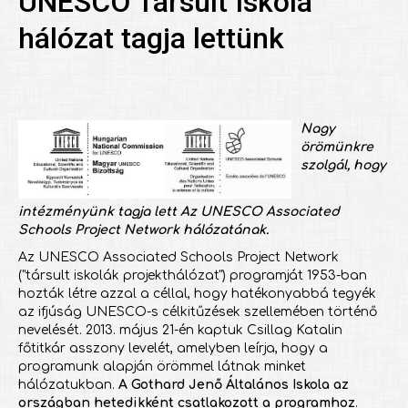
UNESCO Társult Iskola
hálózat tagja lettünk
Nagy
örömünkre
szolgál, hogy
intézményünk tagja lett Az UNESCO Associated
Schools Project Network hálózatának.
Az UNESCO Associated Schools Project Network
("társult iskolák projekthálózat") programját 1953-ban
hozták létre azzal a céllal, hogy hatékonyabbá tegyék
az ifjúság UNESCO-s célkitűzések szellemében történő
nevelését. 2013. május 21-én kaptuk Csillag Katalin
főtitkár asszony levelét, amelyben leírja, hogy a
programunk alapján örömmel látnak minket
hálózatukban.
A Gothard Jenő Általános Iskola az
országban hetedikként csatlakozott a programhoz
.