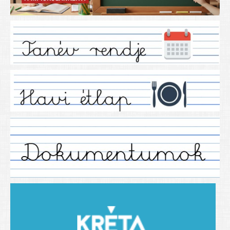
Iskolánkról
Ez a tanévünk
Tanáraink
Tanéveink
Régebbi tanéveink
2021/2022 tanév
2012/2013. tanév
2013/2014. tanév
2014/2015. tanév
2015/2016. tanév
2016/2017 tanév
2017/2018 tanév
2018/2019 tanév