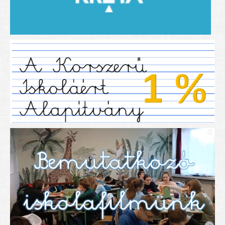
2019/2020-as tanév
2020/21 -es tanév
Dokumentumok
Pályázataink
SIHU
EFOP 325
TÁMOP
TIOP
Határtalanul
Névadónk
UNESCO Társult Iskola
Sportversenyek
Tanulmányi versenyek