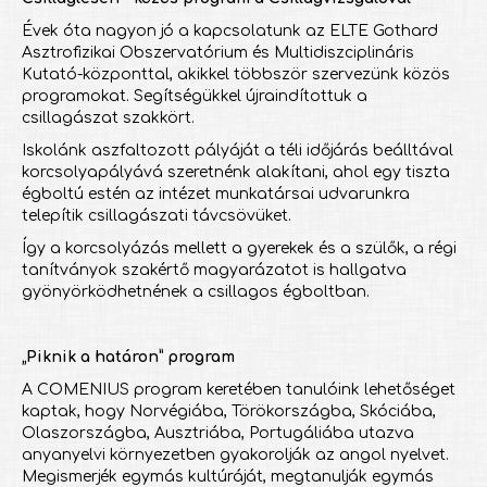
Évek óta nagyon jó a kapcsolatunk az ELTE Gothard
Asztrofizikai Obszervatórium és Multidiszciplináris
Kutató-központtal, akikkel többször szervezünk közös
programokat. Segítségükkel újraindítottuk a
csillagászat szakkört.
Iskolánk aszfaltozott pályáját a téli időjárás beálltával
korcsolyapályává szeretnénk alakítani, ahol egy tiszta
égboltú estén az intézet munkatársai udvarunkra
telepítik csillagászati távcsövüket.
Így a korcsolyázás mellett a gyerekek és a szülők, a régi
tanítványok szakértő magyarázatot is hallgatva
gyönyörködhetnének a csillagos égboltban.
„Piknik a határon” program
A COMENIUS program keretében tanulóink lehetőséget
kaptak, hogy Norvégiába, Törökországba, Skóciába,
Olaszországba, Ausztriába, Portugáliába utazva
anyanyelvi környezetben gyakorolják az angol nyelvet.
Megismerjék egymás kultúráját, megtanulják egymás