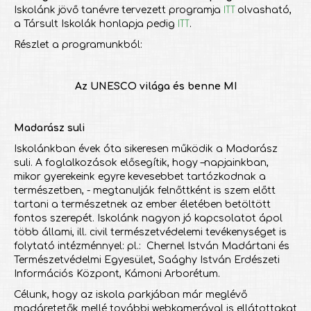
ITT
Iskolánk jövő tanévre tervezett programja
olvasható,
ITT
a Társult Iskolák honlapja pedig
.
Részlet a programunkból:
Az UNESCO világa és benne MI
Madarász suli
Iskolánkban évek óta sikeresen működik a Madarász
suli. A foglalkozások elősegítik, hogy –napjainkban,
mikor gyerekeink egyre kevesebbet tartózkodnak a
természetben, - megtanulják felnőttként is szem előtt
tartani a természetnek az ember életében betöltött
fontos szerepét. Iskolánk nagyon jó kapcsolatot ápol
több állami, ill. civil természetvédelemi tevékenységet is
folytató intézménnyel: pl.: Chernel István Madártani és
Természetvédelmi Egyesület, Saághy István Erdészeti
Információs Központ, Kámoni Arborétum.
Célunk, hogy az iskola parkjában már meglévő
madáretetők mellé további webkamerával is ellátottakat