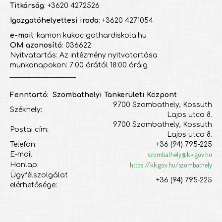
Titkárság
: +3620 4272526
Igazgatóhelyettesi iroda
: +3620 4271054
e-mail
: kamon kukac gothardiskola.hu
OM azonosító
: 036622
Nyitvatartás: Az intézmény nyitvatartása
munkanapokon: 7:00 órától 18:00 óráig
___________________
Fenntartó: Szombathelyi Tankerületi Központ
9700 Szombathely, Kossuth
Székhely:
Lajos utca 8.
9700 Szombathely, Kossuth
Postai cím:
Lajos utca 8.
Telefon:
+36 (94) 795-225
szombathely@kk.gov.hu
E-mail:
https://kk.gov.hu/szombathely
Honlap:
Ügyfélszolgálat
+36 (94) 795-225
elérhetősége: