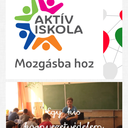
Nyolcadikosainknak
Kréta szülői segédlet
Felsős taneszközlista
BEISKOLÁZÁS 2026