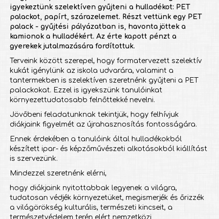
igyekeztünk szelektíven gyűjteni a hulladékot: PET
palackot, papírt, szárazelemet. Részt vettünk egy PET
palack - gyűjtési pályázatban is, havonta jöttek a
kamionok a hulladékért. Az érte kapott pénzt a
gyerekek jutalmazására fordítottuk.
Terveink között szerepel, hogy formatervezett szelektív
kukát igénylünk az iskola udvarára, valamint a
tantermekben is szelektíven szeretnénk gyűjteni a PET
palackokat. Ezzel is igyekszünk tanulóinkat
környezettudatosabb felnőttekké nevelni.
Jövőbeni feladatunknak tekintjük, hogy felhívjuk
diákjaink figyelmét az újrahasznosítás fontosságára.
Ennek érdekében a tanulóink által hulladékokból
készített ipar- és képzőművészeti alkotásokból kiállítást
is szervezünk.
Mindezzel szeretnénk elérni,
hogy diákjaink nyitottabbak legyenek a világra,
tudatosan védjék környezetüket, megismerjék és őrizzék
a világörökség kulturális, természeti kincseit, a
természetvédelem terén elért nemzetközi