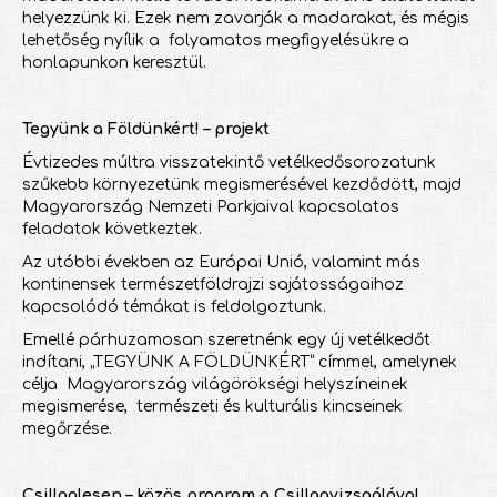
helyezzünk ki. Ezek nem zavarják a madarakat, és mégis
lehetőség nyílik a folyamatos megfigyelésükre a
honlapunkon keresztül.
Tegyünk a Földünkért! – projekt
Évtizedes múltra visszatekintő vetélkedősorozatunk
szűkebb környezetünk megismerésével kezdődött, majd
Magyarország Nemzeti Parkjaival kapcsolatos
feladatok következtek.
Az utóbbi években az Európai Unió, valamint más
kontinensek természetföldrajzi sajátosságaihoz
kapcsolódó témákat is feldolgoztunk.
Emellé párhuzamosan szeretnénk egy új vetélkedőt
indítani, „TEGYÜNK A FÖLDÜNKÉRT” címmel, amelynek
célja Magyarország világörökségi helyszíneinek
megismerése, természeti és kulturális kincseinek
megőrzése.
Csillaglesen – közös program a Csillagvizsgálóval