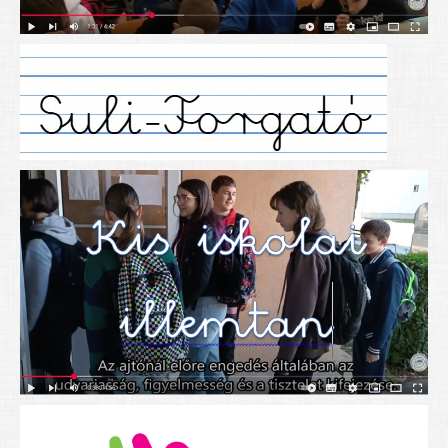
Alapítványunk
Elérhetőség
További cikkek
Nyitva tartás
SZÜLŐKNEK
Google Tanterem, Classroom - útmutató diákoknak
Tanév rendje
Étkezés befizetése
Étlap
eKréta
Diákigazolvány igénylése
Mindennapos testnevelés
Tartós tankönyvek