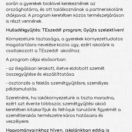
során a gyerekek biciklivel kerekeznének az
országhatárra, és ott találkoznának a partneriskolánk
diákjaival. A program keretében közös természetjáráson
is részt vennének.
Hulladékgyűjtés: TEszedd! program; Gyűjts szelektíven!
Környezetünk tisztasága, a gyerekek környezettudatos
magatartásra nevelése közös ügy, ezért iskolánk is
csatlakozott a TEszedd! akcióhoz.
A program céljai elsősorban:
- az illegálisan lerakott, illetve eldobott szemét
összegyűjtése és elszállíttatása
- ösztönzés a felelős szemétgyűjtésre, személyes
példamutatás.
Szeretnénk, ha lakókörnyezetünk is tiszta maradna,
ezért azt évente többször, szemétgyűjtési akció
keretében kitakarítjuk és felhívjuk tanulóink figyelmét a
szemétlerakás természetre káros hatásaira és
veszélyeire.
Hagyományainkhoz híven, iskolánkban eddig is