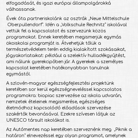
elfogadását, és igazi európai állampolgárokká
válhassanak.
Évek óta partneriskolánk az osztrák „Neue Mittelschule
Oberpullendorf”. Idén a „Volkschule Rechnitz” iskolával
vettük fel a kapcsolatot és szervezünk közös
programokat. Ennek keretében megismerjük egymás
ökoiskolai programját is. Átvehetjük tőlük a
természetvédelem terén eddig kialakított szokásaikat,
jógyakorlataikat: például a szelektív hulladékgyűjtést,
ami nálunk gyerekcipőben jár. A gyerekek a személyes
kapcsolat keretében hatékonyabban tanulnak
egymástól.
A szlovén-magyar egészségfejlesztési projektünk
keretében sor kerül egészségneveléssel kapcsolatos
programokra: biopiac szervezése az iskola udvarán,
nemzetek ételeinek megismerése, egészséges
életmódhoz kapcsolódó előadások szervezése
szakértők bevonásával. Ezekre szívesen látjuk az
UNESCO társult iskolákat is.
Az Autómentes nap keretében szerveznénk meg „Piknik a
határon” elnevezéssel egy olyan programot, amelynek