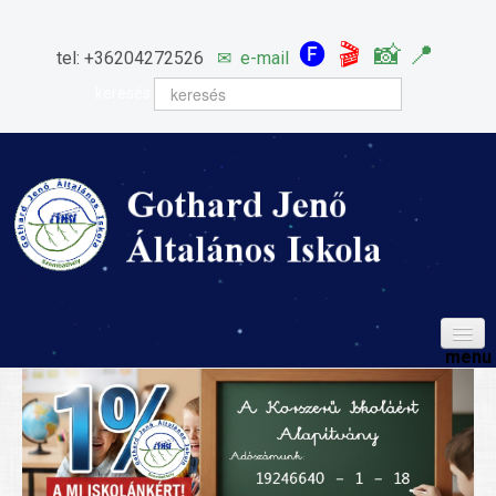
🅕
🎬
📸
📍
tel: +36204272526
✉
e-mail
keresés
HÍREINK
ISKOLÁNK
Igazgatói köszöntő