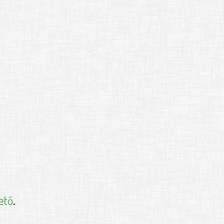
ető
.