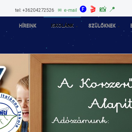
🅕
🎬
📸
📍
tel: +36204272526
✉
e-mail
HÍREINK
ISKOLÁNK
SZÜLŐKNEK