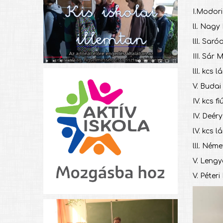
I.Modo
ll. N
lll. Sar
III. Sá
lll. kcs l
V. Budai
IV. kcs fi
IV. Deér
lV. kcs l
lll. Néme
V. Lengy
V. Péter