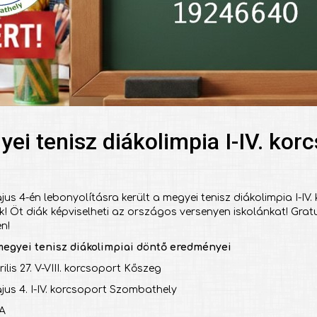
ei tenisz diákolimpia I-IV. kor
jus 4-én lebonyolításra került a megyei tenisz diákolimpia I-IV
k! Öt diák képviselheti az országos versenyen iskolánkat! Grat
n!
megyei tenisz diákolimpiai döntő eredményei
ilis 27. V-VIII. korcsoport Kőszeg
jus 4. I-IV. korcsoport Szombathely
 A