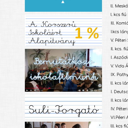
ll. Me
l. kcs fiú
Ill. Kom
I.kcs lán
V. Péteri
Il. kcs. fi
I. As
V. Vida 
IX. Path
ll. kcs l
I. Deut
II. kcs l
IV. Péter
VI.Péeri
lll. kcs fi