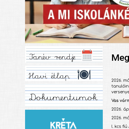
Megy
2026. má
tanulóin
versenye
Vas vár
2026. ápr
2026. má
l. kcs fiú