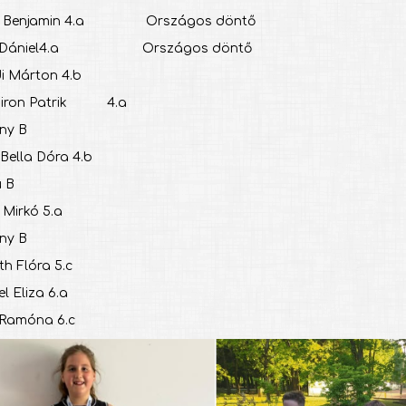
ri Benjamin 4.a Országos döntő
agy Dániel4.a Országos döntő
ódi Márton 4.b
r Miron Patrik 4.a
ány B
 Bella Dóra 4.b
ú B
y Mirkó 5.a
ány B
th Flóra 5.c
el Eliza 6.a
i Ramóna 6.c