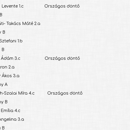
skó Levente 1.c Országos döntő
 B
láti- Takács Máté 2.a
y B
 Sztefani 1.b
ú B
zódi Ádám 3.c Országos döntő
Áron 2.a
y Ákos 3.a
ány A
sch-Szalai Míra 4.c Országos döntő
ány B
i Emília 4.c
 Angelina 3.a
ú B