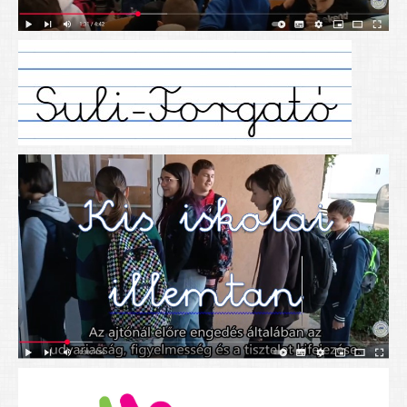
Alapítványunk
Elérhetőség
További cikkek
Nyitva tartás
SZÜLŐKNEK
Google Tanterem, Classroom - útmutató diákoknak
Tanév rendje
Étkezés befizetése
Étlap
eKréta
Diákigazolvány igénylése
Mindennapos testnevelés
Tartós tankönyvek