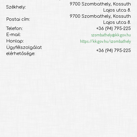
9700 Szombathely, Kossuth
Székhely:
Lajos utca 8.
9700 Szombathely, Kossuth
Postai cím:
Lajos utca 8.
Telefon:
+36 (94) 795-225
szombathely@kk.gov.hu
E-mail:
https://kk.gov.hu/szombathely
Honlap:
Ügyfélszolgálat
+36 (94) 795-225
elérhetősége: