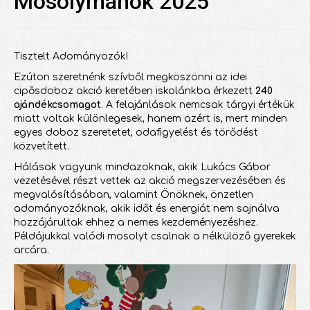
Mosolymanók 2025
Tisztelt Adományozók!
Ezúton szeretnénk szívből megköszönni az idei
cipősdoboz akció keretében iskolánkba érkezett
240
ajándékcsomagot
. A felajánlások nemcsak tárgyi értékük
miatt voltak különlegesek, hanem azért is, mert minden
egyes doboz szeretetet, odafigyelést és törődést
közvetített.
Hálásak vagyunk mindazoknak, akik Lukács Gábor
vezetésével részt vettek az akció megszervezésében és
megvalósításában, valamint Önöknek, önzetlen
adományozóknak, akik időt és energiát nem sajnálva
hozzájárultak ehhez a nemes kezdeményezéshez.
Példájukkal valódi mosolyt csalnak a nélkülöző gyerekek
arcára.