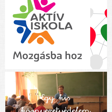
Nyolcadikosainknak
Kréta szülői segédlet
Felsős taneszközlista
BEISKOLÁZÁS 2026