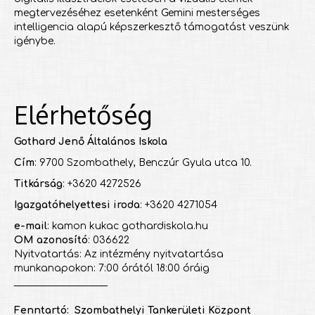
megtervezéséhez esetenként Gemini mesterséges
intelligencia alapú képszerkesztő támogatást veszünk
igénybe.
Elérhetőség
Gothard Jenő Általános Iskola
Cím
: 9700 Szombathely, Benczúr Gyula utca 10.
Titkárság
: +3620 4272526
Igazgatóhelyettesi iroda
: +3620 4271054
e-mail
: kamon kukac gothardiskola.hu
OM azonosító
: 036622
Nyitvatartás: Az intézmény nyitvatartása
munkanapokon: 7:00 órától 18:00 óráig
___________________
Fenntartó: Szombathelyi Tankerületi Központ