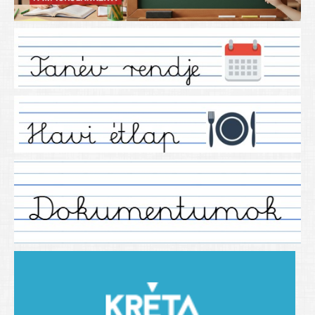
Iskolánkról
Ez a tanévünk
Tanáraink
Tanéveink
Régebbi tanéveink
2021/2022 tanév
2012/2013. tanév
2013/2014. tanév
2014/2015. tanév
2015/2016. tanév
2016/2017 tanév
2017/2018 tanév
2018/2019 tanév