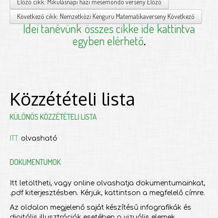
Előző cikk: Mikulásnapi házi mesemondó verseny
Előző
Következő cikk: Nemzetközi Kenguru Matematikaverseny
Következő
Idei tanévünk
összes cikke ide kattintva
egyben elérhető
.
Közzétételi lista
KÜLÖNÖS KÖZZÉTÉTELI LISTA
ITT
olvasható
DOKUMENTUMOK
Itt letöltheti, vagy online olvashatja dokumentumainkat,
.pdf kiterjesztésben. Kérjük, kattintson a megfelelő címre.
Az oldalon megjelenő saját készítésű infografikák és
digitális illusztrációk esetében a vizuális elemek