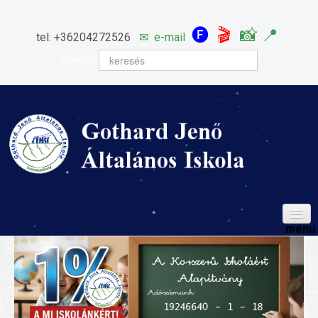
🅕
🎬
📸
📍
tel: +36204272526
✉
e-mail
keresés
HÍREINK
ISKOLÁNK
Igazgatói köszöntő