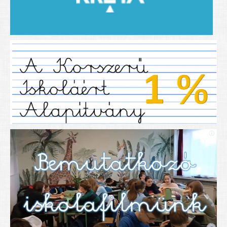
2019/2020-as tanév
2020/21 -es tanév
Dokumentumok
Pályázataink
SIHU
EFOP 325
TÁMOP
TIOP
Határtalanul
Névadónk
UNESCO Társult Iskola
Sportversenyek
Tanulmányi versenyek