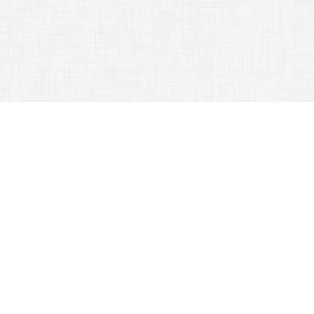
Gothard Jenő Általános Iskola, 9700 Szombathely, Benczúr Gyula utca
10.