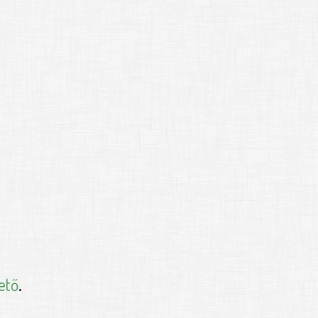
ető
.