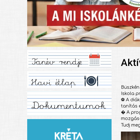
Aktí
Büszkén 
Iskola p
⚽ A diák
tanítás 
� A pro
mozgás- 
Tudj meg