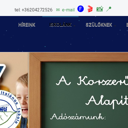
🅕
🎬
📸
📍
tel: +36204272526
✉
e-mail
HÍREINK
ISKOLÁNK
SZÜLŐKNEK