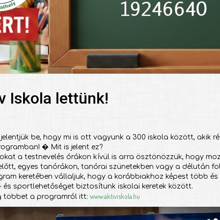
v Iskola lettünk!
jelentjük be, hogy mi is ott vagyunk a 300 iskola között, akik r
rogramban! � Mit is jelent ez?
okat a testnevelés órákon kívül is arra ösztönözzük, hogy mo
előtt, egyes tanórákon, tanórai szünetekben vagy a délután f
gram keretében vállaljuk, hogy a korábbiakhoz képest több é
és sportlehetőséget biztosítunk iskolai keretek között.
www.aktiviskola.hu
 többet a programról itt: