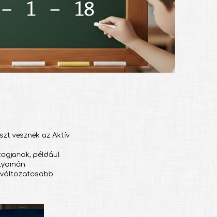
észt vesznek az Aktív
zogjanak, például
olyamán.
s változatosabb