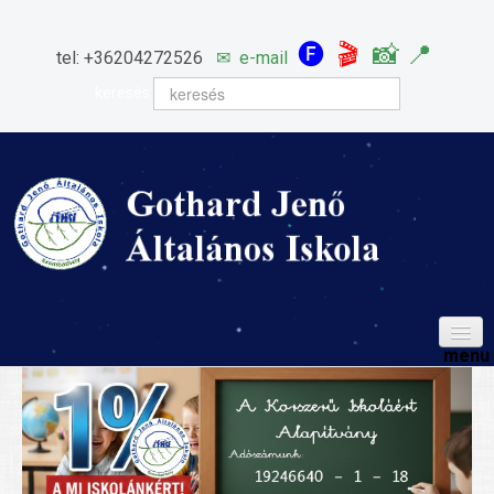
🅕
🎬
📸
📍
tel: +36204272526
✉
e-mail
keresés
HÍREINK
ISKOLÁNK
Igazgatói köszöntő