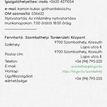
Igazgatóhelyettesi iroda
: +3620 4271054
e-mail
: kamon kukac gothardiskola.hu
OM azonosító
: 036622
Nyitvatartás: Az intézmény nyitvatartása
munkanapokon: 7:00 órától 18:00 óráig
___________________
Fenntartó: Szombathelyi Tankerületi Központ
9700 Szombathely, Kossuth
Székhely:
Lajos utca 8.
9700 Szombathely, Kossuth
Postai cím:
Lajos utca 8.
Telefon:
+36 (94) 795-225
szombathely@kk.gov.hu
E-mail:
https://kk.gov.hu/szombathely
Honlap:
Ügyfélszolgálat
+36 (94) 795-225
elérhetősége: