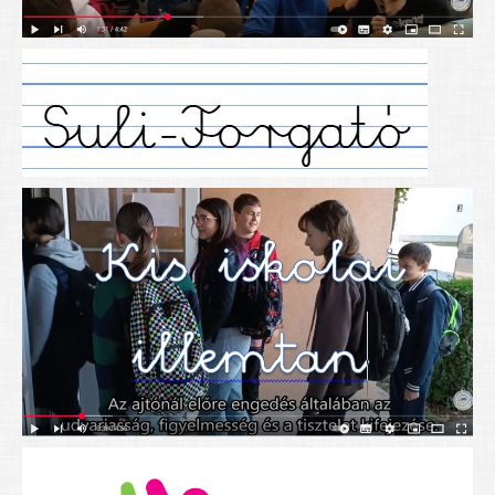
Alapítványunk
Elérhetőség
További cikkek
Nyitva tartás
SZÜLŐKNEK
Google Tanterem, Classroom - útmutató diákoknak
Tanév rendje
Étkezés befizetése
Étlap
eKréta
Diákigazolvány igénylése
Mindennapos testnevelés
Tartós tankönyvek