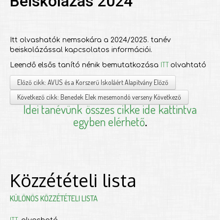
Beiskolázás 2024
Itt olvashatók nemsokára a 2024/2025. tanév
beiskolázással kapcsolatos információi.
ITT
Leendő elsős tanító nénik bemutatkozása
olvahtató
Előző cikk: AVUS és a Korszerű Iskoláért Alapítvány
Előző
Következő cikk: Benedek Elek mesemondó verseny
Következő
Idei tanévünk
összes cikke ide kattintva
egyben elérhető
.
Közzétételi lista
KÜLÖNÖS KÖZZÉTÉTELI LISTA
ITT