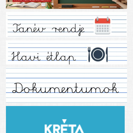
Iskolánkról
Ez a tanévünk
Tanáraink
Tanéveink
Régebbi tanéveink
2021/2022 tanév
2012/2013. tanév
2013/2014. tanév
2014/2015. tanév
2015/2016. tanév
2016/2017 tanév
2017/2018 tanév
2018/2019 tanév