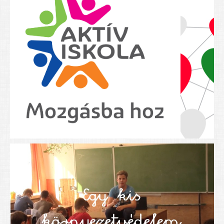
Nyolcadikosainknak
Kréta szülői segédlet
Felsős taneszközlista
BEISKOLÁZÁS 2026