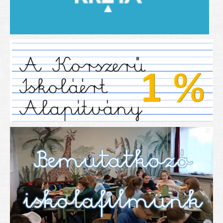
2019/2020-as tanév
2020/21 -es tanév
Dokumentumok
Pályázataink
SIHU
EFOP 325
TÁMOP
TIOP
Határtalanul
Névadónk
UNESCO Társult Iskola
Sportversenyek
Tanulmányi versenyek