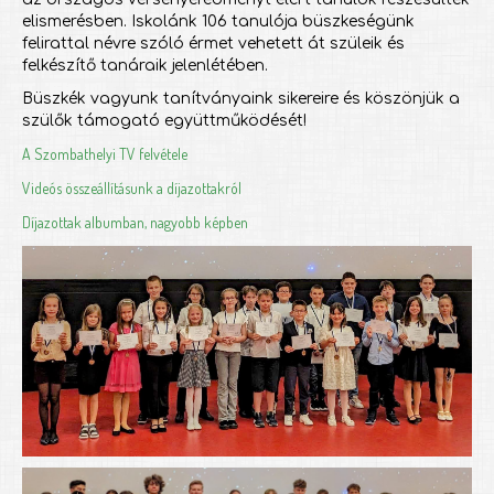
elismerésben. Iskolánk 106 tanulója büszkeségünk
felirattal névre szóló érmet vehetett át szüleik és
felkészítő tanáraik jelenlétében.
Büszkék vagyunk tanítványaink sikereire és köszönjük a
szülők támogató együttműködését!
A Szombathelyi TV felvétele
Videós összeállításunk a díjazottakról
Díjazottak albumban, nagyobb képben