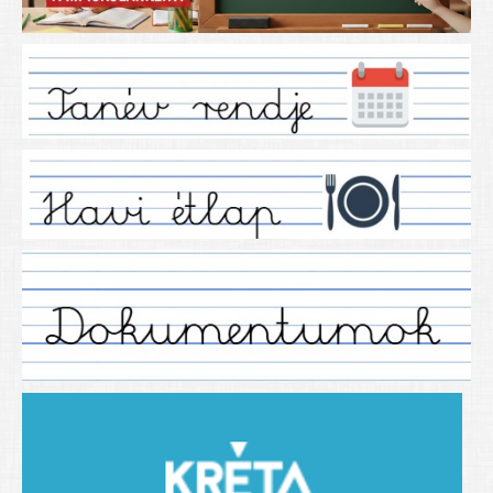
Iskolánkról
Ez a tanévünk
Tanáraink
Tanéveink
Régebbi tanéveink
2021/2022 tanév
2012/2013. tanév
2013/2014. tanév
2014/2015. tanév
2015/2016. tanév
2016/2017 tanév
2017/2018 tanév
2018/2019 tanév