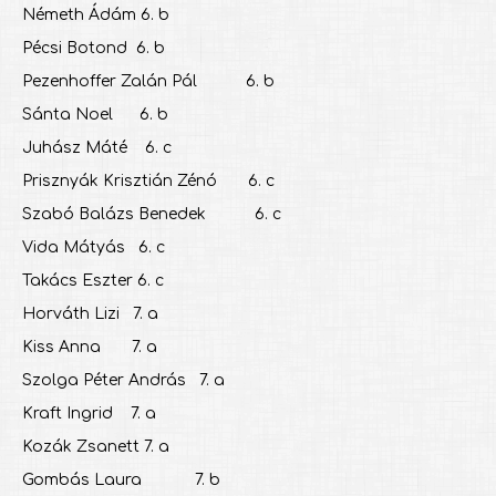
Németh Ádám 6. b
Pécsi Botond 6. b
Pezenhoffer Zalán Pál 6. b
Sánta Noel 6. b
Juhász Máté 6. c
Prisznyák Krisztián Zénó 6. c
Szabó Balázs Benedek 6. c
Vida Mátyás 6. c
Takács Eszter 6. c
Horváth Lizi 7. a
Kiss Anna 7. a
Szolga Péter András 7. a
Kraft Ingrid 7. a
Kozák Zsanett 7. a
Gombás Laura 7. b