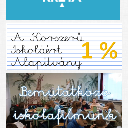
2019/2020-as tanév
2020/21 -es tanév
Dokumentumok
Pályázataink
SIHU
EFOP 325
TÁMOP
TIOP
Határtalanul
Névadónk
UNESCO Társult Iskola
Sportversenyek
Tanulmányi versenyek