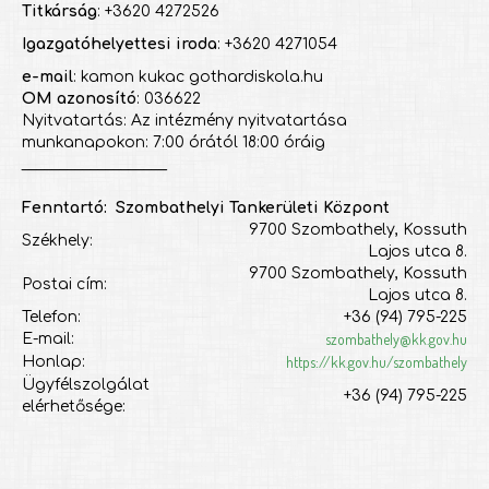
Titkárság
: +3620 4272526
Igazgatóhelyettesi iroda
: +3620 4271054
e-mail
: kamon kukac gothardiskola.hu
OM azonosító
: 036622
Nyitvatartás: Az intézmény nyitvatartása
munkanapokon: 7:00 órától 18:00 óráig
___________________
Fenntartó: Szombathelyi Tankerületi Központ
9700 Szombathely, Kossuth
Székhely:
Lajos utca 8.
9700 Szombathely, Kossuth
Postai cím:
Lajos utca 8.
Telefon:
+36 (94) 795-225
szombathely@kk.gov.hu
E-mail:
https://kk.gov.hu/szombathely
Honlap:
Ügyfélszolgálat
+36 (94) 795-225
elérhetősége: