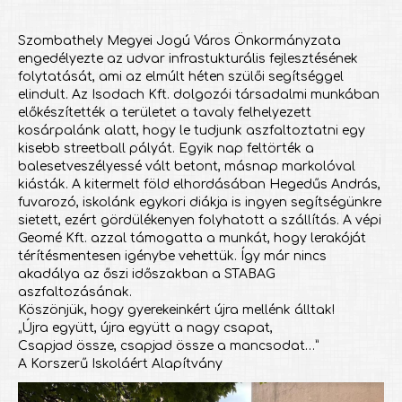
Szombathely Megyei Jogú Város Önkormányzata
engedélyezte az udvar infrastukturális fejlesztésének
folytatását, ami az elmúlt héten szülői segítséggel
elindult. Az Isodach Kft. dolgozói társadalmi munkában
előkészítették a területet a tavaly felhelyezett
kosárpalánk alatt, hogy le tudjunk aszfaltoztatni egy
kisebb streetball pályát. Egyik nap feltörték a
balesetveszélyessé vált betont, másnap markolóval
kiásták. A kitermelt föld elhordásában Hegedűs András,
fuvarozó, iskolánk egykori diákja is ingyen segítségünkre
sietett, ezért gördülékenyen folyhatott a szállítás. A vépi
Geomé Kft. azzal támogatta a munkát, hogy lerakóját
térítésmentesen igénybe vehettük. Így már nincs
akadálya az őszi időszakban a STABAG
aszfaltozásának.
Köszönjük, hogy gyerekeinkért újra mellénk álltak!
„Újra együtt, újra együtt a nagy csapat,
Csapjad össze, csapjad össze a mancsodat…”
A Korszerű Iskoláért Alapítvány