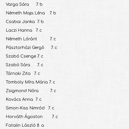
Varga Sára 7. b
Németh Maja Léna 7. b
Csabai Janka 7. b
Laczi Hanna 7. c
Németh Lóránt 7. c
Pásztorházi Gergő 7. c
Szabó Csenge 7. c
Szabó Sára 7. c
Tárnoki Zita 7. c
Tömböly Míra Mária 7. c
Zsigmond Nóra 7. c
Kovács Anna 7. c
Simon-Kiss Nimród 7. c
Horváth Ágoston 7. c
Fatalin László 8. a