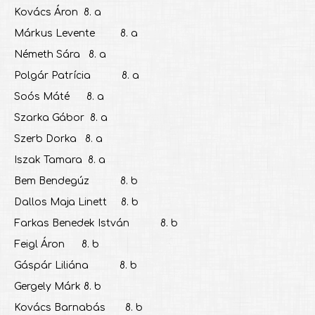
Kovács Áron 8. a
Márkus Levente 8. a
Németh Sára 8. a
Polgár Patrícia 8. a
Soós Máté 8. a
Szarka Gábor 8. a
Szerb Dorka 8. a
Iszak Tamara 8. a
Bem Bendegúz 8. b
Dallos Maja Linett 8. b
Farkas Benedek István 8. b
Feigl Áron 8. b
Gáspár Liliána 8. b
Gergely Márk 8. b
Kovács Barnabás 8. b