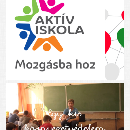
Nyolcadikosainknak
Kréta szülői segédlet
Felsős taneszközlista
BEISKOLÁZÁS 2026