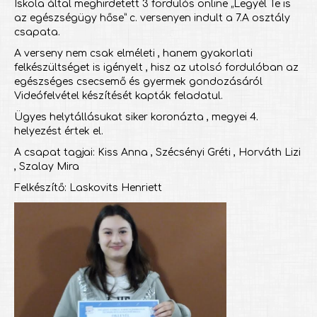
Iskola által meghirdetett 3 fordulós online „Legyél Te is
az egészségügy hőse” c. versenyen indult a 7.A osztály
csapata.
A verseny nem csak elméleti , hanem gyakorlati
felkészültséget is igényelt , hisz az utolsó fordulóban az
egészséges csecsemő és gyermek gondozásáról
Videófelvétel készítését kapták feladatul.
Ügyes helytállásukat siker koronázta , megyei 4.
helyezést értek el.
A csapat tagjai: Kiss Anna , Szécsényi Gréti , Horváth Lizi
, Szalay Mira
Felkészítő: Laskovits Henriett