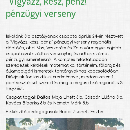
"Vigyázz, kész, pénz!"
pénzügyi verseny
Iskolánk 8.b osztályának csapata április 24-én résztvett
a "Vigyázz, kész, pénz!" pénzügyi verseny regionális
döntőjén, ahol Vas, Veszprém és Zala vármegye legjobb
csapataival szálltak versenybe, és adtak számot
pénzügyi ismereteikről. A komplex feladatlapban
szerepeltek kérdések matematika, történelm, földrajz és
állampolgári ismeretek tantárgyakhoz kapcsolódóan.
Diákjaink fantasztikus eredménnyel, mindösszesen 1
pontvesztéssel szerezték meg a megtisztelő regionális 3.
helyzést.
Csapat tagjai: Dallos Maja Linett 8.b, Gáspár Liliána 8.b,
Kovács Bíborka 8.b és Németh Márk 8.b
Felkészítő pedagógusuk: Budai Zsanett Eszter