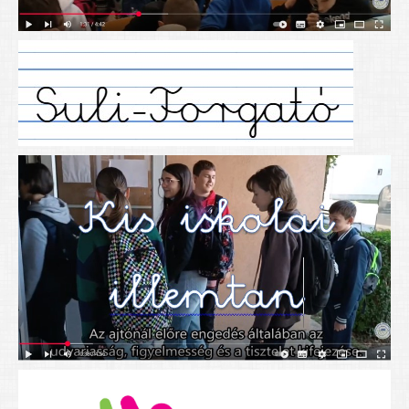
Alapítványunk
Elérhetőség
További cikkek
Nyitva tartás
SZÜLŐKNEK
Google Tanterem, Classroom - útmutató diákoknak
Tanév rendje
Étkezés befizetése
Étlap
eKréta
Diákigazolvány igénylése
Mindennapos testnevelés
Tartós tankönyvek