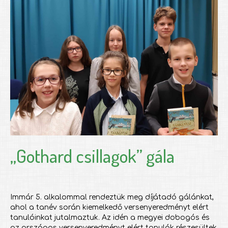
„Gothard csillagok” gála
Immár 5. alkalommal rendeztük meg díjátadó gálánkat,
ahol a tanév során kiemelkedő versenyeredményt elért
tanulóinkat jutalmaztuk. Az idén a megyei dobogós és
az országos versenyeredményt elért tanulók részesültek