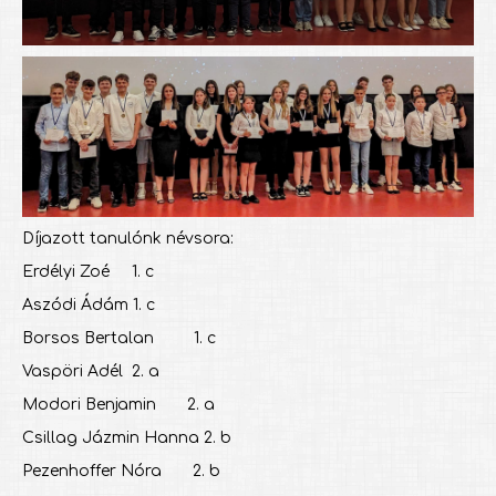
Díjazott tanulónk névsora:
Erdélyi Zoé 1. c
Aszódi Ádám 1. c
Borsos Bertalan 1. c
Vaspöri Adél 2. a
Modori Benjamin 2. a
Csillag Jázmin Hanna 2. b
Pezenhoffer Nóra 2. b