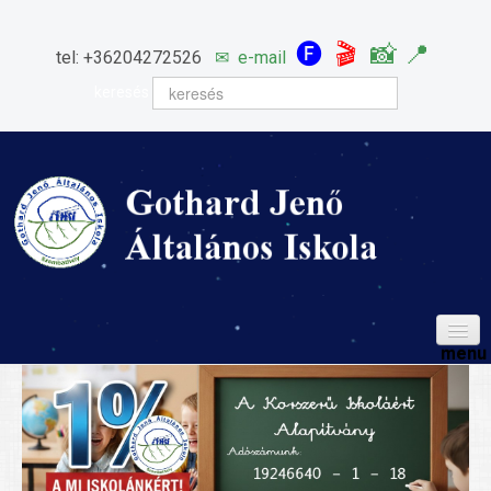
🅕
🎬
📸
📍
tel: +36204272526
✉
e-mail
keresés
HÍREINK
ISKOLÁNK
Igazgatói köszöntő