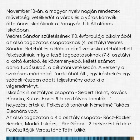
November 13-án, a magyar nyelv napján rendeztek
műveltségi vetélkedőt a város és a város környéki
általános iskoláknak a Paragvári Úti Általános
Iskolában.
Weöres Sándor születésének 110. évfordulója alkalmából
az alsó tagozatos csapatoknak (4. osztály) Weöres
Sándor életéből és a Bóbita című verseskötetéből kellett
felkészülniük, míg a felső tagozatosoknak (7-8. osztály)
a költő életéből és költeményeiből kellett számot
adnia tudásukból a délutáni vetélkedőn. A verseny a
szokásos módon két fordulóból állt, egy írásbeli és egy
szóbeli részben adott teljesítmény adta ki a
végeredményt.
Iskolánk 8. osztályos csapata - Seibert Bálint, Kovács
Bíborka, Kutasi Fanni 8. b osztályos tanulók - 1.
helyezést értek el. Felkészítő tanáruk Némethné Takács
Eleonóra volt.
Az alsó tagozaton a 4.a osztály csapata- Rácz-Racker
Rebeka, Markó Lukács, Tőke Gábor – 2. helyezést értek el.
Felkészítőjük Verasztóné Tóth Ildikó.