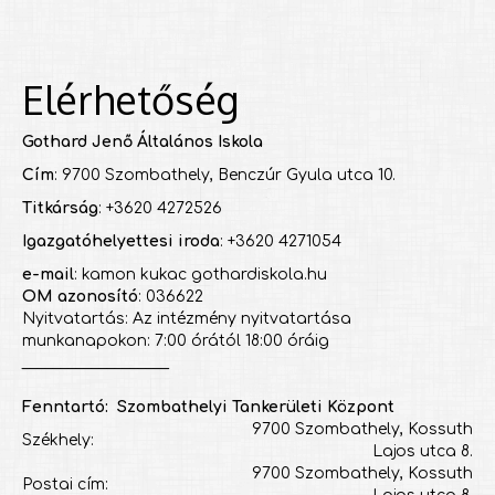
Elérhetőség
Gothard Jenő Általános Iskola
Cím
: 9700 Szombathely, Benczúr Gyula utca 10.
Titkárság
: +3620 4272526
Igazgatóhelyettesi iroda
: +3620 4271054
e-mail
: kamon kukac gothardiskola.hu
OM azonosító
: 036622
Nyitvatartás: Az intézmény nyitvatartása
munkanapokon: 7:00 órától 18:00 óráig
___________________
Fenntartó: Szombathelyi Tankerületi Központ
9700 Szombathely, Kossuth
Székhely:
Lajos utca 8.
9700 Szombathely, Kossuth
Postai cím: