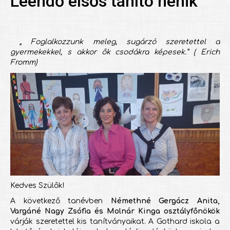
Leendő elsős tanító nénik
„ Foglalkozzunk meleg, sugárzó szeretettel a
gyermekekkel, s akkor ők csodákra képesek.” ( Erich
Fromm)
Kedves Szülők!
A következő tanévben
Némethné Gergácz Anita,
Vargáné Nagy Zsófia és Molnár Kinga osztályfőnökök
várják szeretettel kis tanítványaikat. A Gothard iskola a