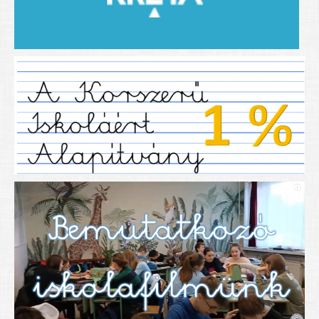
2019/2020-as tanév
2020/21 -es tanév
Dokumentumok
Pályázataink
SIHU
EFOP 325
TÁMOP
TIOP
Határtalanul
Névadónk
UNESCO Társult Iskola
Sportversenyek
Tanulmányi versenyek