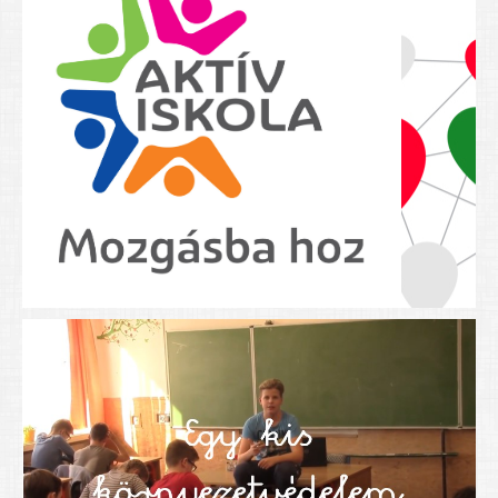
Nyolcadikosainknak
Kréta szülői segédlet
Felsős taneszközlista
BEISKOLÁZÁS 2026