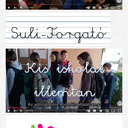
Alapítványunk
Elérhetőség
További cikkek
Nyitva tartás
SZÜLŐKNEK
Google Tanterem, Classroom - útmutató diákoknak
Tanév rendje
Étkezés befizetése
Étlap
eKréta
Diákigazolvány igénylése
Mindennapos testnevelés
Tartós tankönyvek