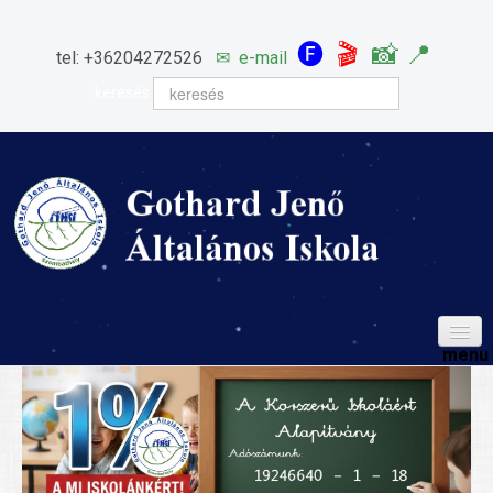
🅕
🎬
📸
📍
tel: +36204272526
✉
e-mail
keresés
HÍREINK
ISKOLÁNK
Igazgatói köszöntő