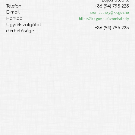
Lajos utca 8.
Telefon:
+36 (94) 795-225
szombathely@kk.gov.hu
E-mail:
https://kk.gov.hu/szombathely
Honlap:
Ügyfélszolgálat
+36 (94) 795-225
elérhetősége: