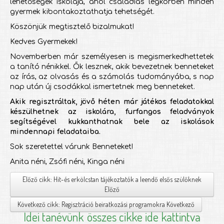
lehetőségek iskolája, ahol családias légkörben minden
gyermek kibontakoztathatja tehetségét.
Köszönjük megtisztelő bizalmukat!
Kedves Gyermekek!
Novemberben már személyesen is megismerkedhettetek
a tanító nénikkel. Ők lesznek, akik bevezetnek benneteket
az írás, az olvasás és a számolás tudományába, s nap
nap után új csodákkal ismertetnek meg benneteket.
Akik regisztráltak, jövő héten már játékos feladatokkal
készülhetnek az iskolára, furfangos feladványok
segítségével kukkanthatnak bele az iskolások
mindennapi feladataiba.
Sok szeretettel várunk Benneteket!
Anita néni, Zsófi néni, Kinga néni
Előző cikk: Hit-és erkölcstan tájékoztatók a leendő elsős szülőknek
Előző
Következő cikk: Regisztráció beiratkozási programokra
Következő
Idei tanévünk
összes cikke ide kattintva