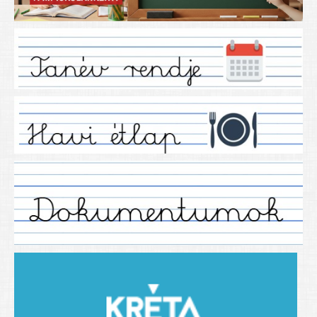
Iskolánkról
Ez a tanévünk
Tanáraink
Tanéveink
Régebbi tanéveink
2021/2022 tanév
2012/2013. tanév
2013/2014. tanév
2014/2015. tanév
2015/2016. tanév
2016/2017 tanév
2017/2018 tanév
2018/2019 tanév