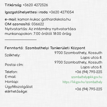
Titkárság
: +3620 4272526
Igazgatóhelyettesi iroda
: +3620 4271054
e-mail
: kamon kukac gothardiskola.hu
OM azonosító
: 036622
Nyitvatartás: Az intézmény nyitvatartása
munkanapokon: 7:00 órától 18:00 óráig
___________________
Fenntartó: Szombathelyi Tankerületi Központ
9700 Szombathely, Kossuth
Székhely:
Lajos utca 8.
9700 Szombathely, Kossuth
Postai cím:
Lajos utca 8.
Telefon:
+36 (94) 795-225
szombathely@kk.gov.hu
E-mail:
https://kk.gov.hu/szombathely
Honlap:
Ügyfélszolgálat
+36 (94) 795-225
elérhetősége: