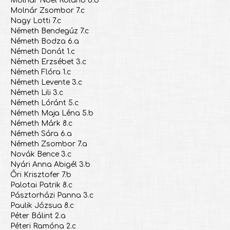
Molnár Noel Roland 6.b
Molnár Zsombor 7.c
Nagy Lotti 7.c
Németh Bendegúz 7.c
Németh Bodza 6.a
Németh Donát 1.c
Németh Erzsébet 3.c
Németh Flóra 1.c
Németh Levente 3.c
Németh Lili 3.c
Németh Lóránt 5.c
Németh Maja Léna 5.b
Németh Márk 8.c
Németh Sára 6.a
Németh Zsombor 7.a
Novák Bence 3.c
Nyári Anna Abigél 3.b
Őri Krisztofer 7.b
Palotai Patrik 8.c
Pásztorházi Panna 3.c
Paulik Józsua 8.c
Péter Bálint 2.a
Péteri Ramóna 2.c