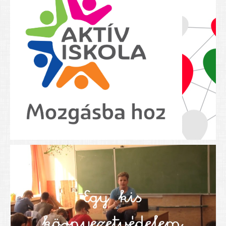
Nyolcadikosainknak
Kréta szülői segédlet
Felsős taneszközlista
BEISKOLÁZÁS 2026