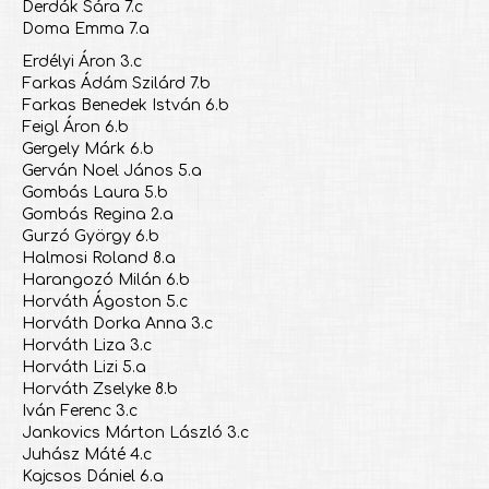
Derdák Sára 7.c
Doma Emma 7.a
Erdélyi Áron 3.c
Farkas Ádám Szilárd 7.b
Farkas Benedek István 6.b
Feigl Áron 6.b
Gergely Márk 6.b
Gerván Noel János 5.a
Gombás Laura 5.b
Gombás Regina 2.a
Gurzó György 6.b
Halmosi Roland 8.a
Harangozó Milán 6.b
Horváth Ágoston 5.c
Horváth Dorka Anna 3.c
Horváth Liza 3.c
Horváth Lizi 5.a
Horváth Zselyke 8.b
Iván Ferenc 3.c
Jankovics Márton László 3.c
Juhász Máté 4.c
Kajcsos Dániel 6.a