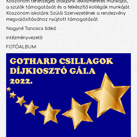
Köszönöm tehetséges diákjaink lelkiismeretes munkáját,
a szülők támogatását és a felkészítő kollégák munkáját.
Köszönöm iskolánk Szülői Szervezetének a rendezvény
megvalósításához nyújtott támogatását.
Nagyné Tancsics Ildikó
intézményvezető
FOTÓALBUM: