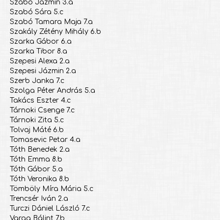
Szabó Jázmin 3.a
Szabó Sára 5.c
Szabó Tamara Maja 7.a
Szakály Zétény Mihály 6.b
Szarka Gábor 6.a
Szarka Tibor 8.a
Szepesi Alexa 2.a
Szepesi Jázmin 2.a
Szerb Janka 7.c
Szolga Péter András 5.a
Takács Eszter 4.c
Tárnoki Csenge 7.c
Tárnoki Zita 5.c
Tolvaj Máté 6.b
Tomasevic Petar 4.a
Tóth Benedek 2.a
Tóth Emma 8.b
Tóth Gábor 5.a
Tóth Veronika 8.b
Tömböly Míra Mária 5.c
Trencsér Iván 2.a
Turczi Dániel László 7.c
Varga Bálint 7.b