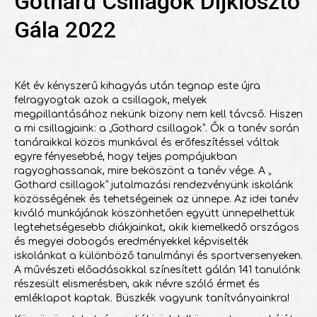
Gothard Csillagok Díjkiosztó
Gála 2022
Két év kényszerű kihagyás után tegnap este újra
felragyogtak azok a csillagok, melyek
megpillantásához nekünk bizony nem kell távcső. Hiszen
a mi csillagjaink: a „Gothard csillagok”. Ők a tanév során
tanáraikkal közös munkával és erőfeszítéssel váltak
egyre fényesebbé, hogy teljes pompájukban
ragyoghassanak, mire beköszönt a tanév vége. A „
Gothard csillagok” jutalmazási rendezvényünk iskolánk
közösségének és tehetségeinek az ünnepe. Az idei tanév
kiváló munkájának köszönhetően együtt ünnepelhettük
legtehetségesebb diákjainkat, akik kiemelkedő országos
és megyei dobogós eredményekkel képviselték
iskolánkat a különböző tanulmányi és sportversenyeken.
A művészeti előadásokkal színesített gálán 141 tanulónk
részesült elismerésben, akik névre szóló érmet és
emléklapot kaptak. Büszkék vagyunk tanítványainkra!