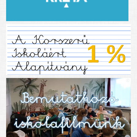
2019/2020-as tanév
2020/21 -es tanév
Dokumentumok
Pályázataink
SIHU
EFOP 325
TÁMOP
TIOP
Határtalanul
Névadónk
UNESCO Társult Iskola
Sportversenyek
Tanulmányi versenyek