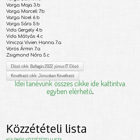
Varga Maja 3.b
Varga Marcell 7.b
Varga Noel 6.b
Varga Sára 5.b
Vida Gergely 4.b
Vida Mátyás 4.c
Viniczai Vivien Hanna 7.a
Vörös Ármin 7.a
Zsigmond Nóra 5.c
Előző cikk: Ballagás 2022. június 17.
Előző
Következő cikk: Júniusban
Következő
Idei tanévünk
összes cikke ide kattintva
egyben elérhető
.
Közzétételi lista
KÜLÖNÖS KÖZZÉTÉTELI LISTA