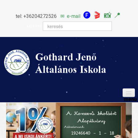
🅕
🎬
📸
📍
tel: +36204272526
✉
e-mail
keresés
HÍREINK
ISKOLÁNK
Igazgatói köszöntő