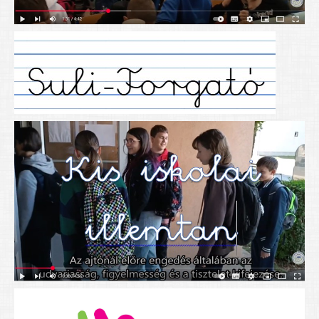
Alapítványunk
Elérhetőség
További cikkek
Nyitva tartás
SZÜLŐKNEK
Google Tanterem, Classroom - útmutató diákoknak
Tanév rendje
Étkezés befizetése
Étlap
eKréta
Diákigazolvány igénylése
Mindennapos testnevelés
Tartós tankönyvek