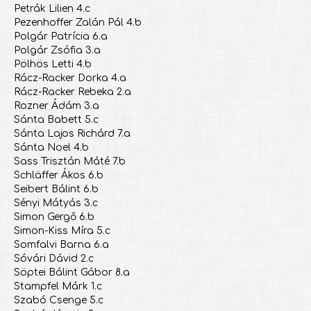
Petrák Lilien 4.c
Pezenhoffer Zalán Pál 4.b
Polgár Patrícia 6.a
Polgár Zsófia 3.a
Pölhös Letti 4.b
Rácz-Racker Dorka 4.a
Rácz-Racker Rebeka 2.a
Rozner Ádám 3.a
Sánta Babett 5.c
Sánta Lajos Richárd 7.a
Sánta Noel 4.b
Sass Trisztán Máté 7.b
Schläffer Ákos 6.b
Seibert Bálint 6.b
Sényi Mátyás 3.c
Simon Gergő 6.b
Simon-Kiss Míra 5.c
Somfalvi Barna 6.a
Sóvári Dávid 2.c
Söptei Bálint Gábor 8.a
Stampfel Márk 1.c
Szabó Csenge 5.c