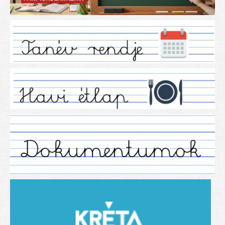
Iskolánkról
Ez a tanévünk
Tanáraink
Tanéveink
Régebbi tanéveink
2021/2022 tanév
2012/2013. tanév
2013/2014. tanév
2014/2015. tanév
2015/2016. tanév
2016/2017 tanév
2017/2018 tanév
2018/2019 tanév