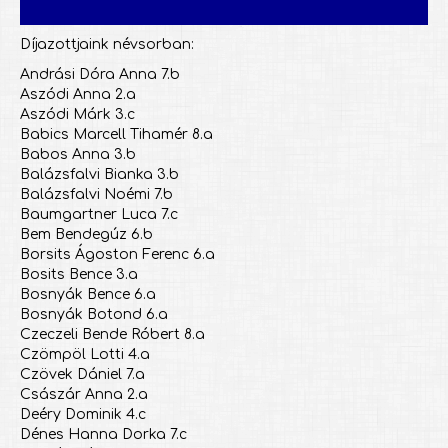
Díjazottjaink névsorban:
Andrási Dóra Anna 7.b
Aszódi Anna 2.a
Aszódi Márk 3.c
Babics Marcell Tihamér 8.a
Babos Anna 3.b
Balázsfalvi Bianka 3.b
Balázsfalvi Noémi 7.b
Baumgartner Luca 7.c
Bem Bendegúz 6.b
Borsits Ágoston Ferenc 6.a
Bosits Bence 3.a
Bosnyák Bence 6.a
Bosnyák Botond 6.a
Czeczeli Bende Róbert 8.a
Czömpöl Lotti 4.a
Czövek Dániel 7.a
Császár Anna 2.a
Deéry Dominik 4.c
Dénes Hanna Dorka 7.c