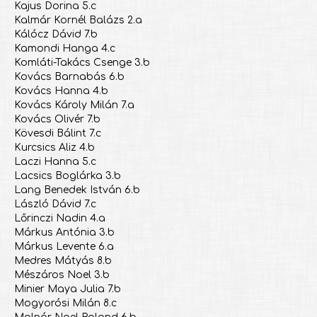
Kajus Dorina 5.c
Kalmár Kornél Balázs 2.a
Kálócz Dávid 7.b
Kamondi Hanga 4.c
Komláti-Takács Csenge 3.b
Kovács Barnabás 6.b
Kovács Hanna 4.b
Kovács Károly Milán 7.a
Kovács Olivér 7.b
Kövesdi Bálint 7.c
Kurcsics Aliz 4.b
Laczi Hanna 5.c
Lacsics Boglárka 3.b
Lang Benedek István 6.b
László Dávid 7.c
Lőrinczi Nadin 4.a
Márkus Antónia 3.b
Márkus Levente 6.a
Medres Mátyás 8.b
Mészáros Noel 3.b
Minier Maya Julia 7.b
Mogyorósi Milán 8.c