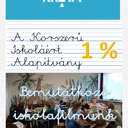
2019/2020-as tanév
2020/21 -es tanév
Dokumentumok
Pályázataink
SIHU
EFOP 325
TÁMOP
TIOP
Határtalanul
Névadónk
UNESCO Társult Iskola
Sportversenyek
Tanulmányi versenyek