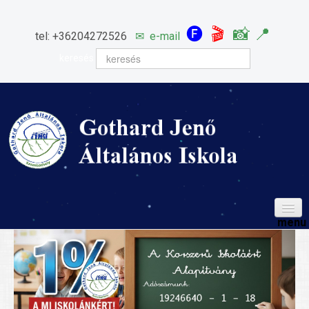
🅕
🎬
📸
📍
tel: +36204272526
✉
e-mail
keresés
HÍREINK
ISKOLÁNK
Igazgatói köszöntő