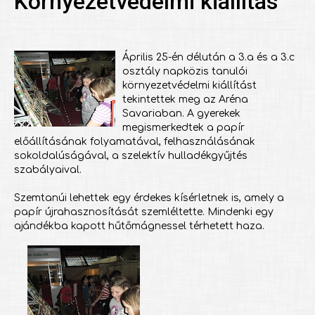
Környezetvédelmi kiállítás
Április 25-én délután a 3.a és a 3.c
osztály napközis tanulói
környezetvédelmi kiállítást
tekintettek meg az Aréna
Savariaban. A gyerekek
megismerkedtek a papír
előállításának folyamatával, felhasználásának
sokoldalúságával, a szelektív hulladékgyűjtés
szabályaival.
Szemtanúi lehettek egy érdekes kísérletnek is, amely a
papír újrahasznosítását szemléltette. Mindenki egy
ajándékba kapott hűtőmágnessel térhetett haza.