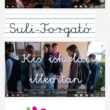
Alapítványunk
Elérhetőség
További cikkek
Nyitva tartás
SZÜLŐKNEK
Google Tanterem, Classroom - útmutató diákoknak
Tanév rendje
Étkezés befizetése
Étlap
eKréta
Diákigazolvány igénylése
Mindennapos testnevelés
Tartós tankönyvek