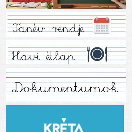
Iskolánkról
Ez a tanévünk
Tanáraink
Tanéveink
Régebbi tanéveink
2021/2022 tanév
2012/2013. tanév
2013/2014. tanév
2014/2015. tanév
2015/2016. tanév
2016/2017 tanév
2017/2018 tanév
2018/2019 tanév