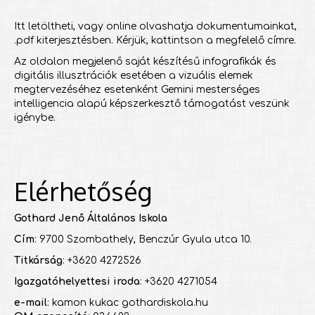
Itt letöltheti, vagy online olvashatja dokumentumainkat,
.pdf kiterjesztésben. Kérjük, kattintson a megfelelő címre.
Az oldalon megjelenő saját készítésű infografikák és
digitális illusztrációk esetében a vizuális elemek
megtervezéséhez esetenként Gemini mesterséges
intelligencia alapú képszerkesztő támogatást veszünk
igénybe.
Elérhetőség
Gothard Jenő Általános Iskola
Cím
: 9700 Szombathely, Benczúr Gyula utca 10.
Titkárság
: +3620 4272526
Igazgatóhelyettesi iroda
: +3620 4271054
e-mail
: kamon kukac gothardiskola.hu