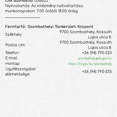
OM azonosító
: 036622
Nyitvatartás: Az intézmény nyitvatartása
munkanapokon: 7:00 órától 18:00 óráig
___________________
Fenntartó: Szombathelyi Tankerületi Központ
9700 Szombathely, Kossuth
Székhely:
Lajos utca 8.
9700 Szombathely, Kossuth
Postai cím:
Lajos utca 8.
Telefon:
+36 (94) 795-225
szombathely@kk.gov.hu
E-mail:
https://kk.gov.hu/szombathely
Honlap:
Ügyfélszolgálat
+36 (94) 795-225
elérhetősége: