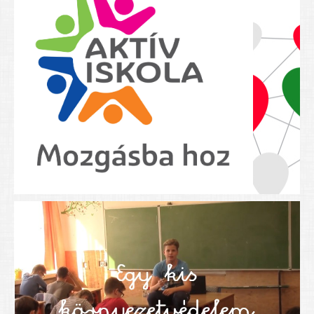
Nyolcadikosainknak
Kréta szülői segédlet
Felsős taneszközlista
BEISKOLÁZÁS 2026