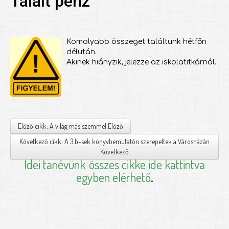
Talált pénz
Komolyabb összeget találtunk hétfőn
délután.
Akinek hiányzik, jelezze az iskolatitkárnál.
Előző cikk: A világ más szemmel
Előző
Következő cikk: A 3.b-sek könyvbemutatón szerepeltek a Városházán
Következő
Idei tanévünk
összes cikke ide kattintva
egyben elérhető
.