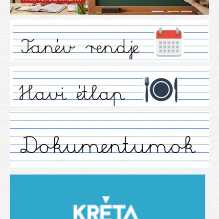
Iskolánkról
Ez a tanévünk
Tanáraink
Tanéveink
Régebbi tanéveink
2021/2022 tanév
2012/2013. tanév
2013/2014. tanév
2014/2015. tanév
2015/2016. tanév
2016/2017 tanév
2017/2018 tanév
2018/2019 tanév