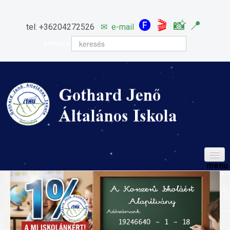
🅕
🎬
📸
📍
tel: +36204272526
✉
e-mail
keresés
HÍREINK
ISKOLÁNK
Igazgatói köszöntő