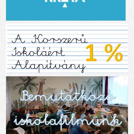
2019/2020-as tanév
2020/21 -es tanév
Dokumentumok
Pályázataink
SIHU
EFOP 325
TÁMOP
TIOP
Határtalanul
Névadónk
UNESCO Társult Iskola
Sportversenyek
Tanulmányi versenyek