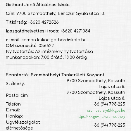
Gothard Jenő Általános Iskola
Cím
: 9700 Szombathely, Benczúr Gyula utca 10.
Titkárság
: +3620 4272526
Igazgatóhelyettesi iroda
: +3620 4271054
e-mail
: kamon kukac gothardiskola.hu
OM azonosító
: 036622
Nyitvatartás: Az intézmény nyitvatartása
munkanapokon: 7:00 órától 18:00 óráig
___________________
Fenntartó: Szombathelyi Tankerületi Központ
9700 Szombathely, Kossuth
Székhely:
Lajos utca 8.
9700 Szombathely, Kossuth
Postai cím:
Lajos utca 8.
Telefon:
+36 (94) 795-225
szombathely@kk.gov.hu
E-mail:
https://kk.gov.hu/szombathely
Honlap:
Ügyfélszolgálat
+36 (94) 795-225
elérhetősége: