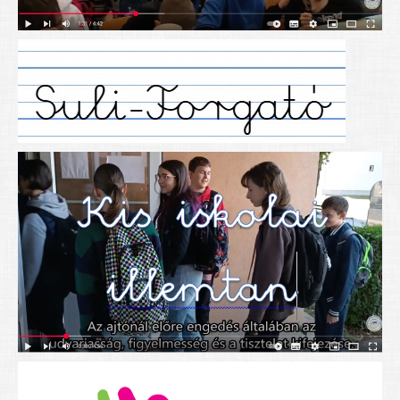
Alapítványunk
Elérhetőség
További cikkek
Nyitva tartás
SZÜLŐKNEK
Google Tanterem, Classroom - útmutató diákoknak
Tanév rendje
Étkezés befizetése
Étlap
eKréta
Diákigazolvány igénylése
Mindennapos testnevelés
Tartós tankönyvek