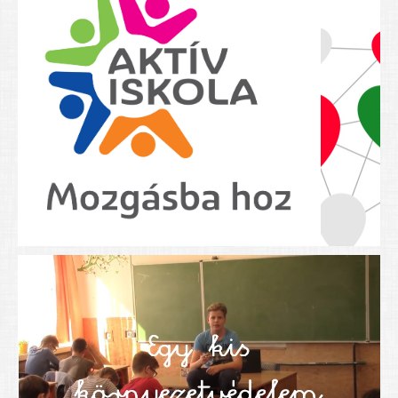
Nyolcadikosainknak
Kréta szülői segédlet
Felsős taneszközlista
BEISKOLÁZÁS 2026