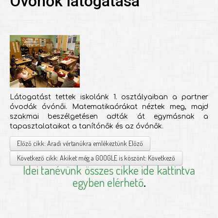
Óvónők látogatása
Látogatást tettek iskolánk 1. osztályaiban a partner
óvodák óvónői. Matematikaórákat néztek meg, majd
szakmai beszélgetésen adták át egymásnak a
tapasztalataikat a tanítónők és az óvónők.
Előző cikk: Aradi vértanúkra emlékeztünk
Előző
Következő cikk: Akiket még a GOOGLE is köszönt:
Következő
Idei tanévünk
összes cikke ide kattintva
egyben elérhető
.