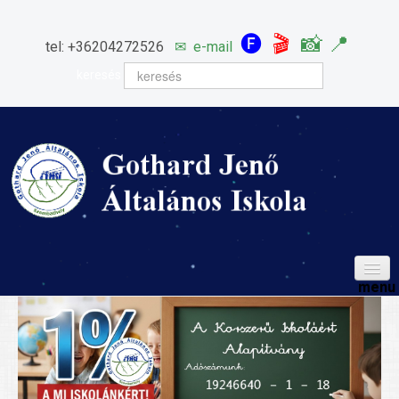
🅕
🎬
📸
📍
tel: +36204272526
✉
e-mail
keresés
HÍREINK
ISKOLÁNK
Igazgatói köszöntő