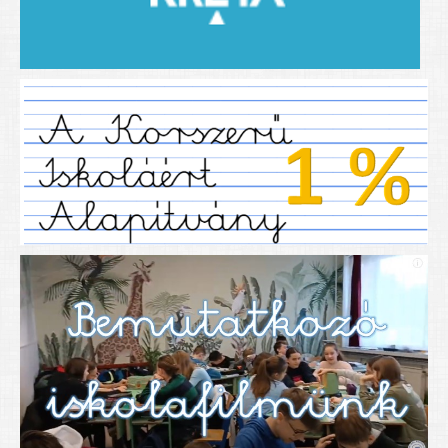
2019/2020-as tanév
2020/21 -es tanév
Dokumentumok
Pályázataink
SIHU
EFOP 325
TÁMOP
TIOP
Határtalanul
Névadónk
UNESCO Társult Iskola
Sportversenyek
Tanulmányi versenyek