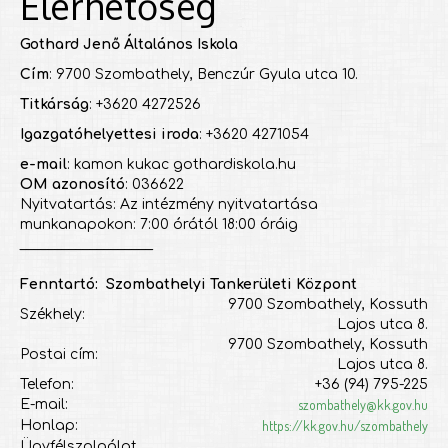
Elérhetőség
Gothard Jenő Általános Iskola
Cím
: 9700 Szombathely, Benczúr Gyula utca 10.
Titkárság
: +3620 4272526
Igazgatóhelyettesi iroda
: +3620 4271054
e-mail
: kamon kukac gothardiskola.hu
OM azonosító
: 036622
Nyitvatartás: Az intézmény nyitvatartása
munkanapokon: 7:00 órától 18:00 óráig
___________________
Fenntartó: Szombathelyi Tankerületi Központ
9700 Szombathely, Kossuth
Székhely:
Lajos utca 8.
9700 Szombathely, Kossuth
Postai cím:
Lajos utca 8.
Telefon:
+36 (94) 795-225
szombathely@kk.gov.hu
E-mail:
https://kk.gov.hu/szombathely
Honlap:
Ügyfélszolgálat