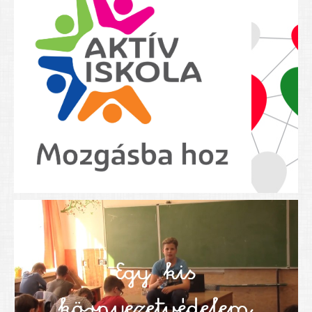
Nyolcadikosainknak
Kréta szülői segédlet
Felsős taneszközlista
BEISKOLÁZÁS 2026