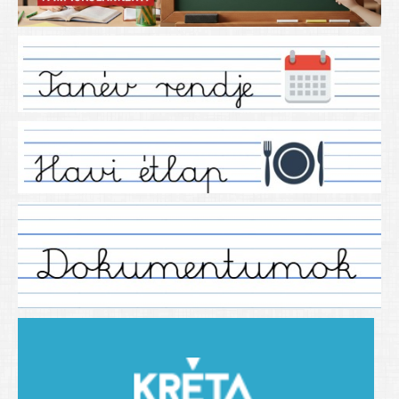
Iskolánkról
Ez a tanévünk
Tanáraink
Tanéveink
Régebbi tanéveink
2021/2022 tanév
2012/2013. tanév
2013/2014. tanév
2014/2015. tanév
2015/2016. tanév
2016/2017 tanév
2017/2018 tanév
2018/2019 tanév