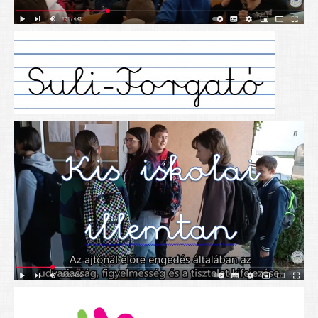
Alapítványunk
Elérhetőség
További cikkek
Nyitva tartás
SZÜLŐKNEK
Google Tanterem, Classroom - útmutató diákoknak
Tanév rendje
Étkezés befizetése
Étlap
eKréta
Diákigazolvány igénylése
Mindennapos testnevelés
Tartós tankönyvek