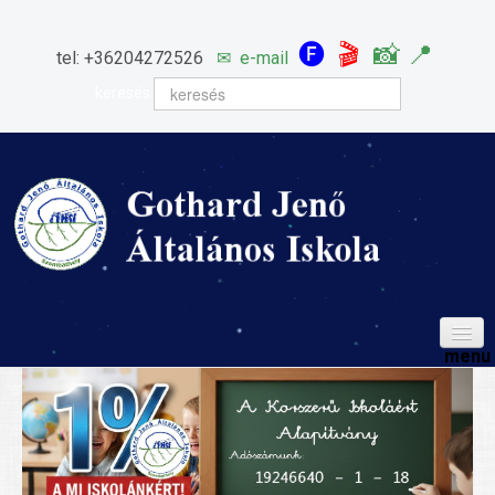
🅕
🎬
📸
📍
tel: +36204272526
✉
e-mail
keresés
HÍREINK
ISKOLÁNK
Igazgatói köszöntő