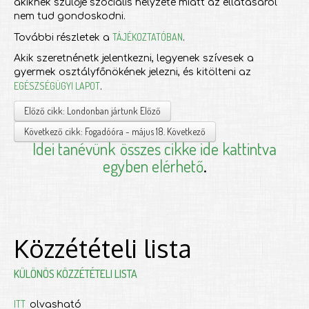
akiknek szülője szociális helyzete miatt az ellátásáról
nem tud gondoskodni.
TÁJÉKOZTATÓBAN
További részletek a
.
Akik szeretnénetk jelentkezni, legyenek szívesek a
gyermek osztályfőnökének jelezni, és kitölteni az
EGÉSZSÉGÜGYI LAPOT
.
Előző cikk: Londonban jártunk
Előző
Következő cikk: Fogadóóra - május 18.
Következő
Idei tanévünk
összes cikke ide kattintva
egyben elérhető
.
Közzétételi lista
KÜLÖNÖS KÖZZÉTÉTELI LISTA
ITT
olvasható