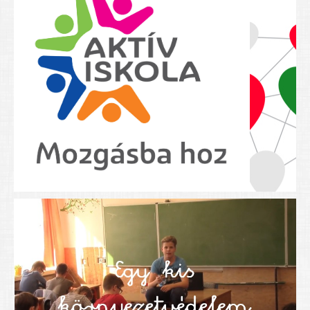
Nyolcadikosainknak
Kréta szülői segédlet
Felsős taneszközlista
BEISKOLÁZÁS 2026