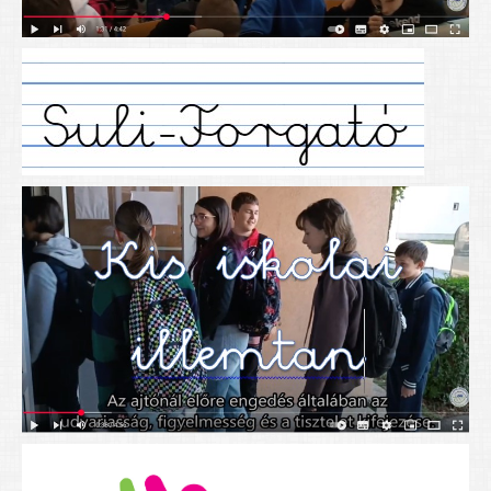
Alapítványunk
Elérhetőség
További cikkek
Nyitva tartás
SZÜLŐKNEK
Google Tanterem, Classroom - útmutató diákoknak
Tanév rendje
Étkezés befizetése
Étlap
eKréta
Diákigazolvány igénylése
Mindennapos testnevelés
Tartós tankönyvek