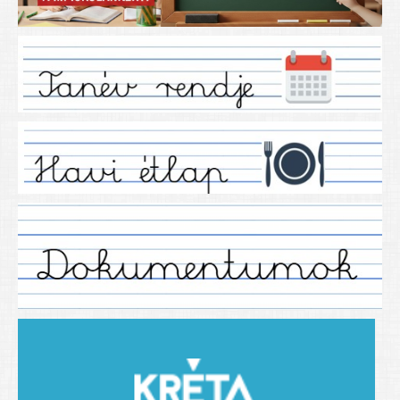
Iskolánkról
Ez a tanévünk
Tanáraink
Tanéveink
Régebbi tanéveink
2021/2022 tanév
2012/2013. tanév
2013/2014. tanév
2014/2015. tanév
2015/2016. tanév
2016/2017 tanév
2017/2018 tanév
2018/2019 tanév