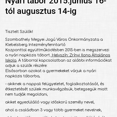
Nyári tábor 2015.június 16-
tól augusztus 14-ig
Tisztelt Szülők!
Szombathely Megyei Jogú Város Önkormányzata a
Klebelsberg Intezményfenntartó
Kozponttal együttműködésben 2015-ben is megszervezi
a nyári napközis tábort.
Helyszín: Zrínyi Ilona Általános
Iskola
. A táborral kapcsolatban az alábbi információkat
adjuk a szülők részére:
Elsősorban azokat a gyermekeket várjuk a nyári
napközis táborba,
- akiknek a nappali felügyeletet, foglalkoztatását, és
étkeztetését szüleik munkavégzésük, betegsegük miatt
nem tudják megoldani,
akiket egyedülálló vagy időskorú személy nevel,
ahol a családban 3 vagy több gyermeket nevelnek,