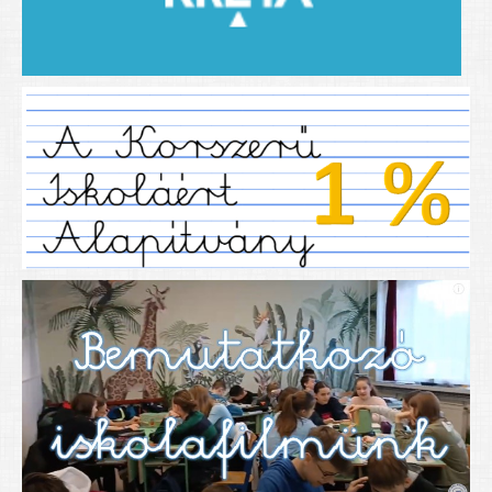
2019/2020-as tanév
2020/21 -es tanév
Dokumentumok
Pályázataink
SIHU
EFOP 325
TÁMOP
TIOP
Határtalanul
Névadónk
UNESCO Társult Iskola
Sportversenyek
Tanulmányi versenyek