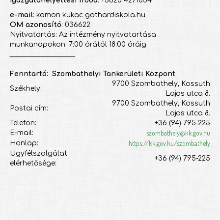
Igazgatóhelyettesi iroda
: +3620 4271054
e-mail
: kamon kukac gothardiskola.hu
OM azonosító
: 036622
Nyitvatartás: Az intézmény nyitvatartása
munkanapokon: 7:00 órától 18:00 óráig
___________________
Fenntartó: Szombathelyi Tankerületi Központ
9700 Szombathely, Kossuth
Székhely:
Lajos utca 8.
9700 Szombathely, Kossuth
Postai cím:
Lajos utca 8.
Telefon:
+36 (94) 795-225
szombathely@kk.gov.hu
E-mail:
https://kk.gov.hu/szombathely
Honlap:
Ügyfélszolgálat
+36 (94) 795-225
elérhetősége: