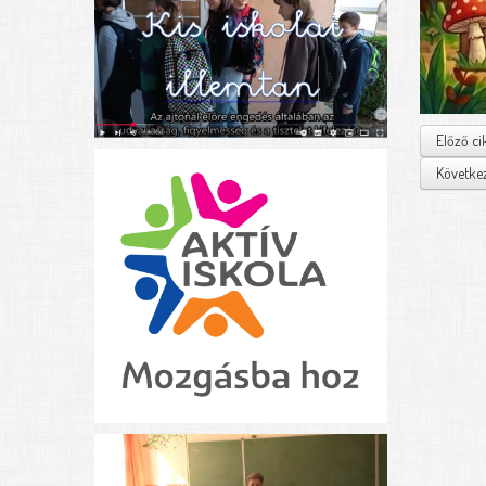
Előző ci
Következ