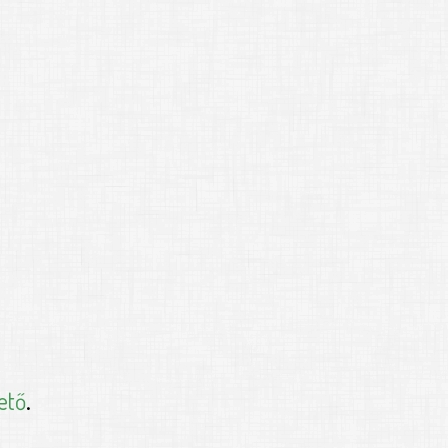
ető
.