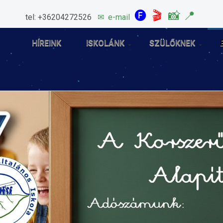
🅕
🎬
📸
📍
tel: +36204272526
✉
e-mail
HÍREINK
ISKOLÁNK
SZÜLŐKNEK