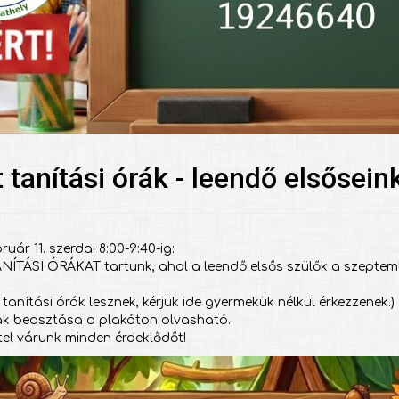
t tanítási órák - leendő elsősei
ruár 11. szerda: 8:00-9:40-ig:
NÍTÁSI ÓRÁKAT tartunk, ahol a leendő elsős szülők a szeptembe
tt tanítási órák lesznek, kérjük ide gyermekük nélkül érkezzenek.)
ák beosztása a plakáton olvasható.
tel várunk minden érdeklődőt!