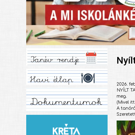
Nyíl
2026. feb
NYÍLT TA
meg.
(Mivel i
A tanór
Szeretet