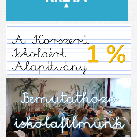
2019/2020-as tanév
2020/21 -es tanév
Dokumentumok
Pályázataink
SIHU
EFOP 325
TÁMOP
TIOP
Határtalanul
Névadónk
UNESCO Társult Iskola
Sportversenyek
Tanulmányi versenyek