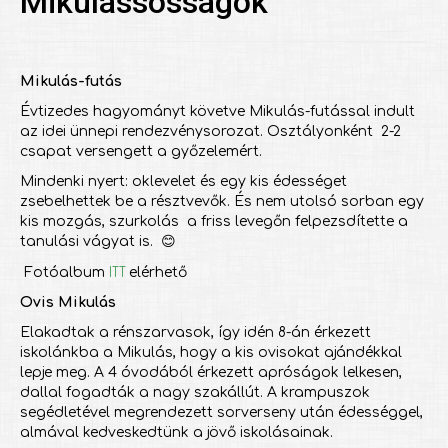
Mikulássosságok
Mikulás-futás
Évtizedes hagyományt követve Mikulás-futással indult
az idei ünnepi rendezvénysorozat. Osztályonként 2-2
csapat versengett a győzelemért.
Mindenki nyert: oklevelet és egy kis édességet
zsebelhettek be a résztvevők. És nem utolsó sorban egy
kis mozgás, szurkolás a friss levegőn felpezsdítette a
tanulási vágyat is. 😊
ITT
Fotóalbum
elérhető
Ovis Mikulás
Elakadtak a rénszarvasok, így idén 8-án érkezett
iskolánkba a Mikulás, hogy a kis ovisokat ajándékkal
lepje meg. A 4 óvodából érkezett apróságok lelkesen,
dallal fogadták a nagy szakállút. A krampuszok
segédletével megrendezett sorverseny után édességgel,
almával kedveskedtünk a jövő iskolásainak.