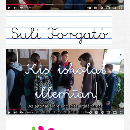
Alapítványunk
Elérhetőség
További cikkek
Nyitva tartás
SZÜLŐKNEK
Google Tanterem, Classroom - útmutató diákoknak
Tanév rendje
Étkezés befizetése
Étlap
eKréta
Diákigazolvány igénylése
Mindennapos testnevelés
Tartós tankönyvek