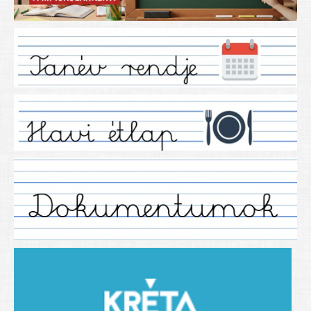
Iskolánkról
Ez a tanévünk
Tanáraink
Tanéveink
Régebbi tanéveink
2021/2022 tanév
2012/2013. tanév
2013/2014. tanév
2014/2015. tanév
2015/2016. tanév
2016/2017 tanév
2017/2018 tanév
2018/2019 tanév