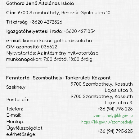
Gothard Jenő Általános Iskola
Cím
: 9700 Szombathely, Benczúr Gyula utca 10.
Titkárság
: +3620 4272526
Igazgatóhelyettesi iroda
: +3620 4271054
e-mail
: kamon kukac gothardiskola.hu
OM azonosító
: 036622
Nyitvatartás: Az intézmény nyitvatartása
munkanapokon: 7:00 órától 18:00 óráig
___________________
Fenntartó: Szombathelyi Tankerületi Központ
9700 Szombathely, Kossuth
Székhely:
Lajos utca 8.
9700 Szombathely, Kossuth
Postai cím:
Lajos utca 8.
Telefon:
+36 (94) 795-225
szombathely@kk.gov.hu
E-mail:
https://kk.gov.hu/szombathely
Honlap:
Ügyfélszolgálat
+36 (94) 795-225
elérhetősége: