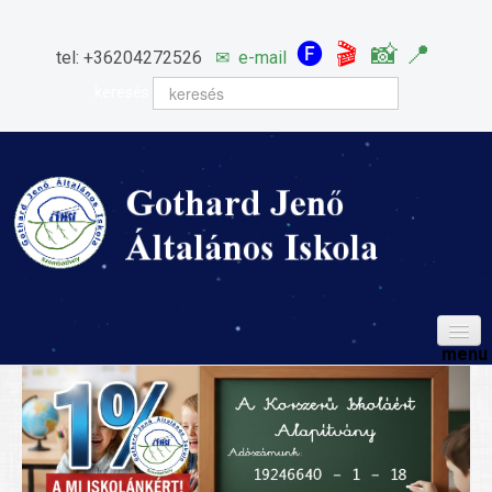
🅕
🎬
📸
📍
tel: +36204272526
✉
e-mail
keresés
HÍREINK
ISKOLÁNK
Igazgatói köszöntő