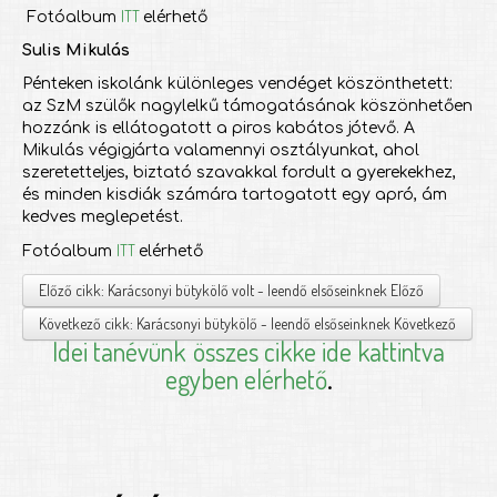
ITT
Fotóalbum
elérhető
Sulis Mikulás
Pénteken iskolánk különleges vendéget köszönthetett:
az SzM szülők nagylelkű támogatásának köszönhetően
hozzánk is ellátogatott a piros kabátos jótevő. A
Mikulás végigjárta valamennyi osztályunkat, ahol
szeretetteljes, biztató szavakkal fordult a gyerekekhez,
és minden kisdiák számára tartogatott egy apró, ám
kedves meglepetést.
ITT
Fotóalbum
elérhető
Előző cikk: Karácsonyi bütykölő volt - leendő elsőseinknek
Előző
Következő cikk: Karácsonyi bütykölő - leendő elsőseinknek
Következő
Idei tanévünk
összes cikke ide kattintva
egyben elérhető
.