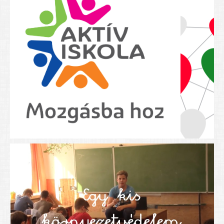
Nyolcadikosainknak
Kréta szülői segédlet
Felsős taneszközlista
BEISKOLÁZÁS 2026