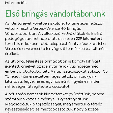
információt.
Első bringás vándortáborunk
Az idei tanévet követően iskolánk történetében először
vettünk részt a Vértes– Velencei-tó Bringás
Vándortáborban. A vállalkozó kedvű diákok és kísérő
pedagógusaik hét nap alatt összesen
229 kilométert
tekertek, miközben több települést érintve fedezték fel a
Vértes és a Velencei-tó lenyűgöző természeti és kulturális
értékeit.
Az útvonal teljesítése önmagában is komoly kihívást
jelentett, amelyet az idei nyár rendkívüli hősége még
embert próbálóbbá tett. A napi szakaszokat sokszor 35
°C feletti hőmérsékletben teljesítettük, ám diákjaink
kitartása, fegyelme és egymás iránti figyelme minden
nehézségen átsegítette a csapatot.
A hét során nemcsak kilométereket gyűjtöttünk, hanem
számtalan közös élménnyel is gazdagodtunk.
Megcsodáltuk a táj szépségeit, megismertük a térség
nevezetességeit, és megtapasztaltuk, hogy a közös