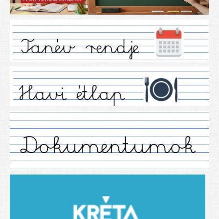
Iskolánkról
Ez a tanévünk
Tanáraink
Tanéveink
Régebbi tanéveink
2021/2022 tanév
2012/2013. tanév
2013/2014. tanév
2014/2015. tanév
2015/2016. tanév
2016/2017 tanév
2017/2018 tanév
2018/2019 tanév