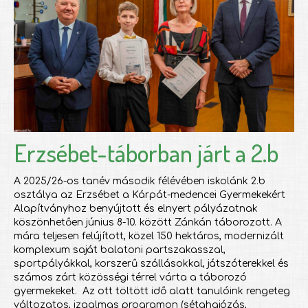
Erzsébet-táborban járt a 2.b
A 2025/26-os tanév második félévében iskolánk 2.b
osztálya az Erzsébet a Kárpát-medencei Gyermekekért
Alapítványhoz benyújtott és elnyert pályázatnak
köszönhetően június 8-10. között Zánkán táborozott. A
mára teljesen felújított, közel 150 hektáros, modernizált
komplexum saját balatoni partszakasszal,
sportpályákkal, korszerű szállásokkal, játszóterekkel és
számos zárt közösségi térrel várta a táborozó
gyermekeket. Az ott töltött idő alatt tanulóink rengeteg
változatos, izgalmas programon (sétahajózás,