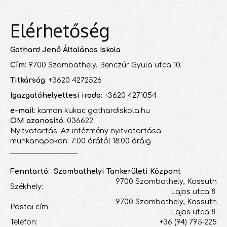
Elérhetőség
Gothard Jenő Általános Iskola
Cím
: 9700 Szombathely, Benczúr Gyula utca 10.
Titkárság
: +3620 4272526
Igazgatóhelyettesi iroda
: +3620 4271054
e-mail
: kamon kukac gothardiskola.hu
OM azonosító
: 036622
Nyitvatartás: Az intézmény nyitvatartása
munkanapokon: 7:00 órától 18:00 óráig
___________________
Fenntartó: Szombathelyi Tankerületi Központ
9700 Szombathely, Kossuth
Székhely:
Lajos utca 8.
9700 Szombathely, Kossuth
Postai cím:
Lajos utca 8.
Telefon:
+36 (94) 795-225