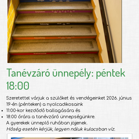
Tanévzáró ünnepély: péntek
18:00
Szeretettel várjuk a szülőket és vendégeinket 2026. június
19-én (pénteken) a nyolcadikosaink
11:00-kor kezdődő ballagására és
18:00 órára a tanévzáró ünnepségünkre.
A gyerekek ünneplő ruhában jöjjenek.
Hőség esetén kérjük, legyen náluk kulacsban víz.