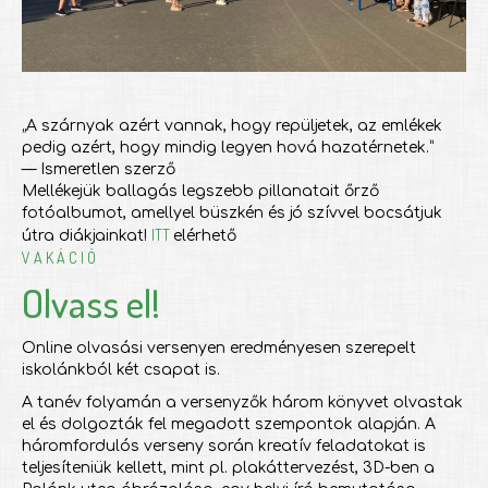
„A szárnyak azért vannak, hogy repüljetek, az emlékek
pedig azért, hogy mindig legyen hová hazatérnetek.”
— Ismeretlen szerző
Mellékejük ballagás legszebb pillanatait őrző
fotóalbumot, amellyel büszkén és jó szívvel bocsátjuk
ITT
útra diákjainkat!
elérhető
V A K Á C I Ó
Olvass el!
Online olvasási versenyen eredményesen szerepelt
iskolánkból két csapat is.
A tanév folyamán a versenyzők három könyvet olvastak
el és dolgozták fel megadott szempontok alapján. A
háromfordulós verseny során kreatív feladatokat is
teljesíteniük kellett, mint pl. plakáttervezést, 3D-ben a