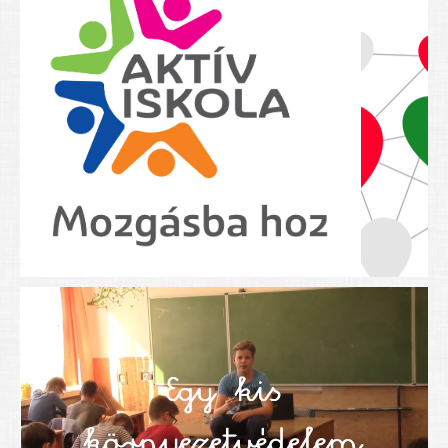
Nyolcadikosainknak
Kréta szülői segédlet
Felsős taneszközlista
BEISKOLÁZÁS 2026