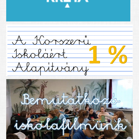
2019/2020-as tanév
2020/21 -es tanév
Dokumentumok
Pályázataink
SIHU
EFOP 325
TÁMOP
TIOP
Határtalanul
Névadónk
UNESCO Társult Iskola
Sportversenyek
Tanulmányi versenyek