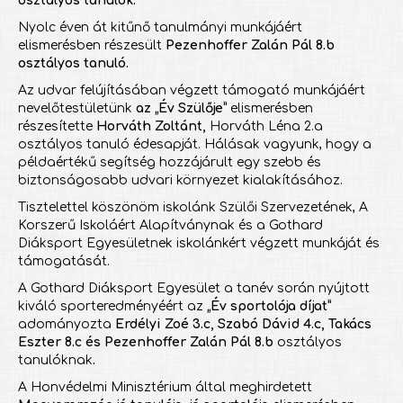
osztályos tanulók
.
Nyolc éven át kitűnő tanulmányi munkájáért
elismerésben részesült
Pezenhoffer Zalán Pál 8.b
osztályos tanuló.
Az udvar felújításában végzett támogató munkájáért
nevelőtestületünk
az „Év Szülője”
elismerésben
részesítette
Horváth Zoltánt,
Horváth Léna 2.a
osztályos tanuló édesapját. Hálásak vagyunk, hogy a
példaértékű segítség hozzájárult egy szebb és
biztonságosabb udvari környezet kialakításához.
Tisztelettel köszönöm iskolánk Szülői Szervezetének, A
Korszerű Iskoláért Alapítványnak és a Gothard
Diáksport Egyesületnek iskolánkért végzett munkáját és
támogatását.
A Gothard Diáksport Egyesület a tanév során nyújtott
kiváló sporteredményéért az
„Év sportolója díjat”
adományozta
Erdélyi Zoé 3.c, Szabó Dávid 4.c, Takács
Eszter 8.c és Pezenhoffer Zalán Pál 8.b
osztályos
tanulóknak
.
A Honvédelmi Minisztérium által meghirdetett