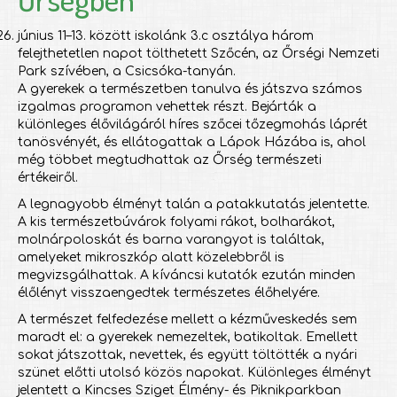
június 11–13. között iskolánk 3.c osztálya három
felejthetetlen napot tölthetett Szőcén, az Őrségi Nemzeti
Park szívében, a Csicsóka-tanyán.
A gyerekek a természetben tanulva és játszva számos
izgalmas programon vehettek részt. Bejárták a
különleges élővilágáról híres szőcei tőzegmohás láprét
tanösvényét, és ellátogattak a Lápok Házába is, ahol
még többet megtudhattak az Őrség természeti
értékeiről.
A legnagyobb élményt talán a patakkutatás jelentette.
A kis természetbúvárok folyami rákot, bolharákot,
molnárpoloskát és barna varangyot is találtak,
amelyeket mikroszkóp alatt közelebbről is
megvizsgálhattak. A kíváncsi kutatók ezután minden
élőlényt visszaengedtek természetes élőhelyére.
A természet felfedezése mellett a kézműveskedés sem
maradt el: a gyerekek nemezeltek, batikoltak. Emellett
sokat játszottak, nevettek, és együtt töltötték a nyári
szünet előtti utolsó közös napokat. Különleges élményt
jelentett a Kincses Sziget Élmény- és Piknikparkban