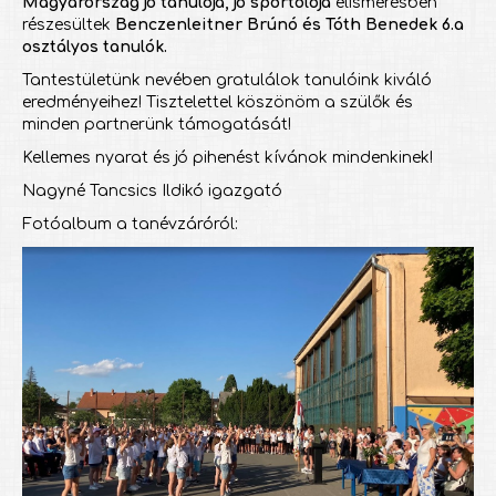
Magyarország jó tanulója, jó sportolója
elismerésben
részesültek
Benczenleitner Brúnó és Tóth Benedek 6.a
osztályos tanulók.
Tantestületünk nevében gratulálok tanulóink kiváló
eredményeihez! Tisztelettel köszönöm a szülők és
minden partnerünk támogatását!
Kellemes nyarat és jó pihenést kívánok mindenkinek!
Nagyné Tancsics Ildikó igazgató
Fotóalbum a tanévzáróról: