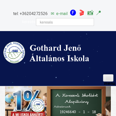
🅕
🎬
📸
📍
tel: +36204272526
✉
e-mail
keresés
HÍREINK
ISKOLÁNK
Igazgatói köszöntő