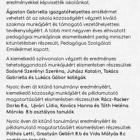
eredményekkel képviselték iskolánkat.
Ágoston Gabriella igazgatóhelyettes
emlékérmet
vehetett át az iskola közösségéért végzett kiváló
szakmai munkájáért és támogató vezetőhelyettesi
tevékenységéért. A több mint negyven éves elhivatott
pedagógiai munkájának elismeréseként pedig miniszteri
kitüntetésben részesült, Pedagógus Szolgálati
Emlékérmet kapott.
A kiemelkedő színvonalon végzett és eredményes
tehetséggondozó munkájukért elismerésben részesültek
Soósné Szerényi Szeréna, Juhász Katalin, Takács
Gabriella és Lukács Gábor kollégák.
Nyolc éven át kitűnő tanulmányi eredményéért,
kiemelkedő közösségi munkájáért és példamutató
magatartásáért elismerésben részesültek
Rácz-Racker
Dorka 8.a, Ujvári Lídia, Kovács Hanna és Tóth Heléna
Mónika 8.b osztályos tanulók.
Nyolc éven át kitűnő tanulmányi eredményéért és
példamutató magatartásáért elismerésben részesültek
Pölhös Letti, Grastyán Gellért 8.b és Vida Mátyás 8.c