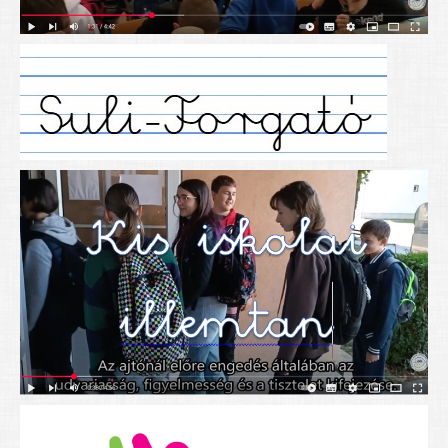
Alapítványunk
Elérhetőség
További cikkek
Nyitva tartás
SZÜLŐKNEK
Google Tanterem, Classroom - útmutató diákoknak
Tanév rendje
Étkezés befizetése
Étlap
eKréta
Diákigazolvány igénylése
Mindennapos testnevelés
Tartós tankönyvek