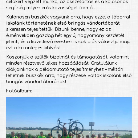
célokért végzett munka, az összetartás és a kölcsönös
segítség milyen erős közösséget formál.
Különösen büszkék vagyunk arra, hogy ezzel a táborral
iskolánk történetének első bringás vándortáborát
sikeresen teljesítettük. Bízunk benne, hogy ez az
élményekben gazdag hét egy új hagyomány kezdetét
jelenti, és a következő években is sok diák választja majd
ezt a különleges kihívást.
Köszönjük a szülők bizalmát és támogatását, valamint
minden résztvevő lelkes hozzáállását. Gratulálunk
diákjainknak a példamutató teljesítményhez – méltán
lehetnek büszkék arra, hogy részesei voltak iskolánk első
bringás vándortáborának!
Fotóalbum: