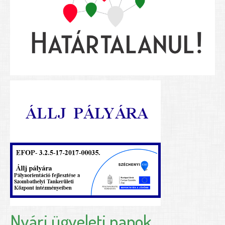
Nyári ügyeleti napok