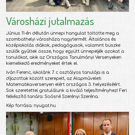
Városházi jutalmazás
Június 11-én délután ünnepi hangulat töltötte meg a
szombathelyi városháza nagytermét. Általános és
középiskolás diákok, pedagógusok, valamint büszke
szülők gyűltek össze, hogy együtt ünnepeljék azokat a
tanulókat, akik az Országos Tanulmányi Versenyeken
kiemelkedő eredményeket értek el.
Iván Ferenc, iskolánk 7. c osztályos tanulója is a
díjazottak között szerepelt, az Alapműveleti
Matematikaversenyen elért országos 3. helyezéséért.
Sok szeretettel gratulálunk a kiváló teljesítményhez! Feri
felkészítő tanára: Soósné Szerényi Szeréna.
Kép forrása: nyugat.hu