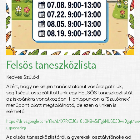
Felsős taneszközlista
Kedves Szülők!
Azért, hogy ne kelljen tanácstalanul vásárolgatniuk,
segítségül összeállítottunk egy FELSŐS taneszközlistát
az iskoánkra vonatkozóan. Honlapunkon a "Szülőknek"
menüpont alatt megtalálható, de ezen a linken is
elérhető:
https://drive.google.com/file/d/1X7RKEJQa_8bON9w5dTgbMU6DJOwrQgqt/vie
usp=sharing
Az alsós taneszközlistáról a gyerekek osztályfőnöke ad