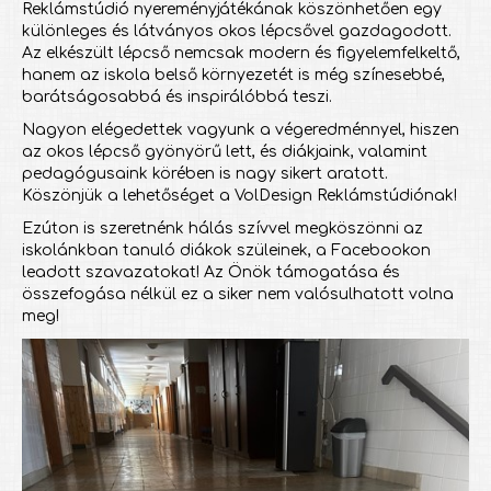
Reklámstúdió nyereményjátékának köszönhetően egy
különleges és látványos okos lépcsővel gazdagodott.
Az elkészült lépcső nemcsak modern és figyelemfelkeltő,
hanem az iskola belső környezetét is még színesebbé,
barátságosabbá és inspirálóbbá teszi.
Nagyon elégedettek vagyunk a végeredménnyel, hiszen
az okos lépcső gyönyörű lett, és diákjaink, valamint
pedagógusaink körében is nagy sikert aratott.
Köszönjük a lehetőséget a VolDesign Reklámstúdiónak!
Ezúton is szeretnénk hálás szívvel megköszönni az
iskolánkban tanuló diákok szüleinek, a Facebookon
leadott szavazatokat! Az Önök támogatása és
összefogása nélkül ez a siker nem valósulhatott volna
meg!