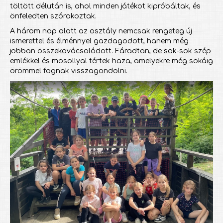
töltött délután is, ahol minden játékot kipróbáltak, és
önfeledten szórakoztak.
A három nap alatt az osztály nemcsak rengeteg új
ismerettel és élménnyel gazdagodott, hanem még
jobban összekovácsolódott. Fáradtan, de sok-sok szép
emlékkel és mosollyal tértek haza, amelyekre még sokáig
örömmel fognak visszagondolni.