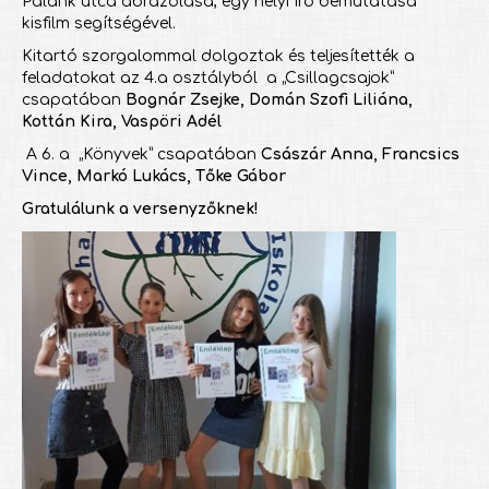
Palánk utca ábrázolása, egy helyi író bemutatása
kisfilm segítségével.
Kitartó szorgalommal dolgoztak és teljesítették a
feladatokat az 4.a osztályból a „Csillagcsajok”
csapatában
Bognár Zsejke, Domán Szofi Liliána,
Kottán Kira, Vaspöri Adél
A 6. a „Könyvek” csapatában
Császár Anna, Francsics
Vince, Markó Lukács, Tőke Gábor
Gratulálunk a versenyzőknek!