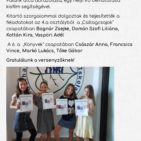
Palánk utca ábrázolása, egy helyi író bemutatása
kisfilm segítségével.
Kitartó szorgalommal dolgoztak és teljesítették a
feladatokat az 4.a osztályból a „Csillagcsajok”
csapatában
Bognár Zsejke, Domán Szofi Liliána,
Kottán Kira, Vaspöri Adél
A 6. a „Könyvek” csapatában
Császár Anna, Francsics
Vince, Markó Lukács, Tőke Gábor
Gratulálunk a versenyzőknek!