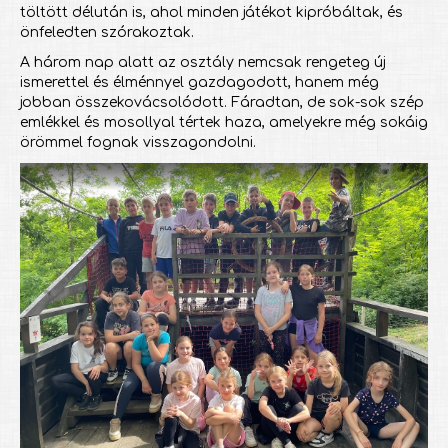
töltött délután is, ahol minden játékot kipróbáltak, és
önfeledten szórakoztak.
A három nap alatt az osztály nemcsak rengeteg új
ismerettel és élménnyel gazdagodott, hanem még
jobban összekovácsolódott. Fáradtan, de sok-sok szép
emlékkel és mosollyal tértek haza, amelyekre még sokáig
örömmel fognak visszagondolni.