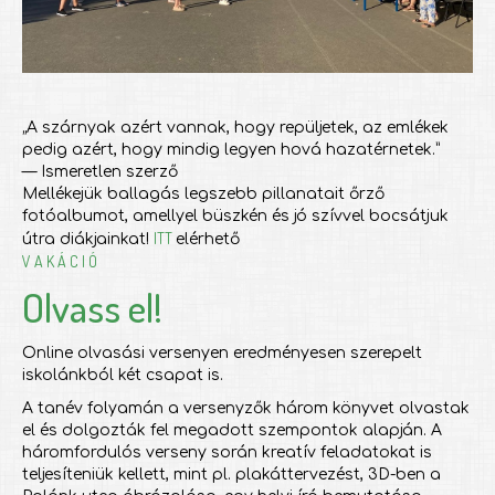
„A szárnyak azért vannak, hogy repüljetek, az emlékek
pedig azért, hogy mindig legyen hová hazatérnetek.”
— Ismeretlen szerző
Mellékejük ballagás legszebb pillanatait őrző
fotóalbumot, amellyel büszkén és jó szívvel bocsátjuk
ITT
útra diákjainkat!
elérhető
V A K Á C I Ó
Olvass el!
Online olvasási versenyen eredményesen szerepelt
iskolánkból két csapat is.
A tanév folyamán a versenyzők három könyvet olvastak
el és dolgozták fel megadott szempontok alapján. A
háromfordulós verseny során kreatív feladatokat is
teljesíteniük kellett, mint pl. plakáttervezést, 3D-ben a