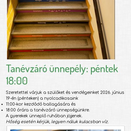
Tanévzáró ünnepély: péntek
18:00
Szeretettel várjuk a szülőket és vendégeinket 2026. június
19-én (pénteken) a nyolcadikosaink
11:00-kor kezdődő ballagására és
18:00 órára a tanévzáró ünnepségünkre.
A gyerekek ünneplő ruhában jöjjenek.
Hőség esetén kérjük, legyen náluk kulacsban víz.