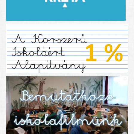
2019/2020-as tanév
2020/21 -es tanév
Dokumentumok
Pályázataink
SIHU
EFOP 325
TÁMOP
TIOP
Határtalanul
Névadónk
UNESCO Társult Iskola
Sportversenyek
Tanulmányi versenyek