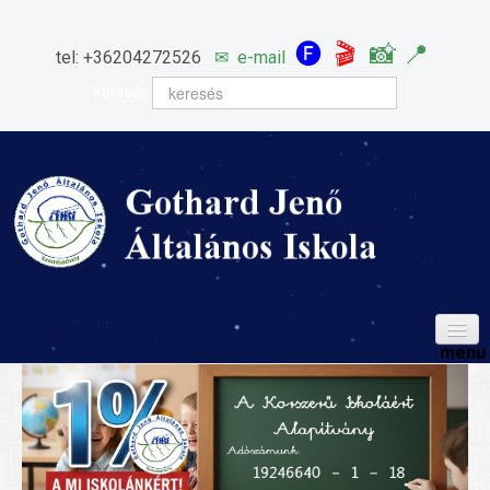
🅕
🎬
📸
📍
tel: +36204272526
✉
e-mail
keresés
HÍREINK
ISKOLÁNK
Igazgatói köszöntő