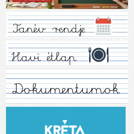
Iskolánkról
Ez a tanévünk
Tanáraink
Tanéveink
Régebbi tanéveink
2021/2022 tanév
2012/2013. tanév
2013/2014. tanév
2014/2015. tanév
2015/2016. tanév
2016/2017 tanév
2017/2018 tanév
2018/2019 tanév