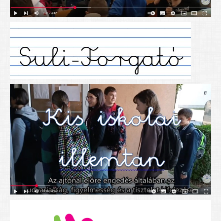
Alapítványunk
Elérhetőség
További cikkek
Nyitva tartás
SZÜLŐKNEK
Google Tanterem, Classroom - útmutató diákoknak
Tanév rendje
Étkezés befizetése
Étlap
eKréta
Diákigazolvány igénylése
Mindennapos testnevelés
Tartós tankönyvek