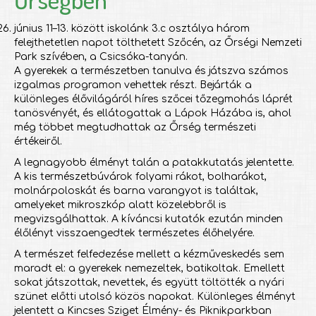
június 11–13. között iskolánk 3.c osztálya három
felejthetetlen napot tölthetett Szőcén, az Őrségi Nemzeti
Park szívében, a Csicsóka-tanyán.
A gyerekek a természetben tanulva és játszva számos
izgalmas programon vehettek részt. Bejárták a
különleges élővilágáról híres szőcei tőzegmohás láprét
tanösvényét, és ellátogattak a Lápok Házába is, ahol
még többet megtudhattak az Őrség természeti
értékeiről.
A legnagyobb élményt talán a patakkutatás jelentette.
A kis természetbúvárok folyami rákot, bolharákot,
molnárpoloskát és barna varangyot is találtak,
amelyeket mikroszkóp alatt közelebbről is
megvizsgálhattak. A kíváncsi kutatók ezután minden
élőlényt visszaengedtek természetes élőhelyére.
A természet felfedezése mellett a kézműveskedés sem
maradt el: a gyerekek nemezeltek, batikoltak. Emellett
sokat játszottak, nevettek, és együtt töltötték a nyári
szünet előtti utolsó közös napokat. Különleges élményt
jelentett a Kincses Sziget Élmény- és Piknikparkban