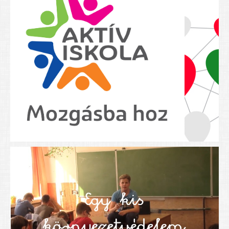
Nyolcadikosainknak
Kréta szülői segédlet
Felsős taneszközlista
BEISKOLÁZÁS 2026