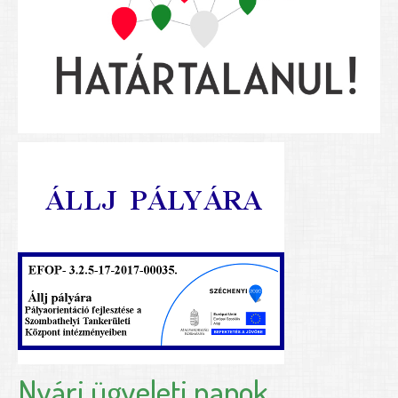
Nyári ügyeleti napok