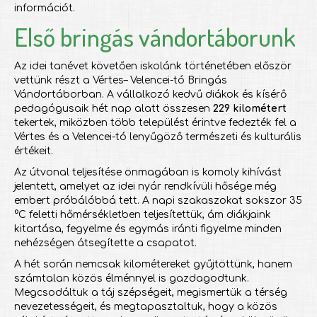
információt.
Első bringás vándortáborunk
Az idei tanévet követően iskolánk történetében először
vettünk részt a Vértes– Velencei-tó Bringás
Vándortáborban. A vállalkozó kedvű diákok és kísérő
pedagógusaik hét nap alatt összesen
229 kilométert
tekertek, miközben több települést érintve fedezték fel a
Vértes és a Velencei-tó lenyűgöző természeti és kulturális
értékeit.
Az útvonal teljesítése önmagában is komoly kihívást
jelentett, amelyet az idei nyár rendkívüli hősége még
embert próbálóbbá tett. A napi szakaszokat sokszor 35
°C feletti hőmérsékletben teljesítettük, ám diákjaink
kitartása, fegyelme és egymás iránti figyelme minden
nehézségen átsegítette a csapatot.
A hét során nemcsak kilométereket gyűjtöttünk, hanem
számtalan közös élménnyel is gazdagodtunk.
Megcsodáltuk a táj szépségeit, megismertük a térség
nevezetességeit, és megtapasztaltuk, hogy a közös