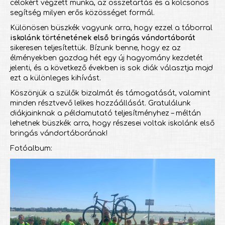
célokért végzett munka, az összetartás és a kölcsönös
segítség milyen erős közösséget formál.
Különösen büszkék vagyunk arra, hogy ezzel a táborral
iskolánk történetének első bringás vándortáborát
sikeresen teljesítettük. Bízunk benne, hogy ez az
élményekben gazdag hét egy új hagyomány kezdetét
jelenti, és a következő években is sok diák választja majd
ezt a különleges kihívást.
Köszönjük a szülők bizalmát és támogatását, valamint
minden résztvevő lelkes hozzáállását. Gratulálunk
diákjainknak a példamutató teljesítményhez – méltán
lehetnek büszkék arra, hogy részesei voltak iskolánk első
bringás vándortáborának!
Fotóalbum: