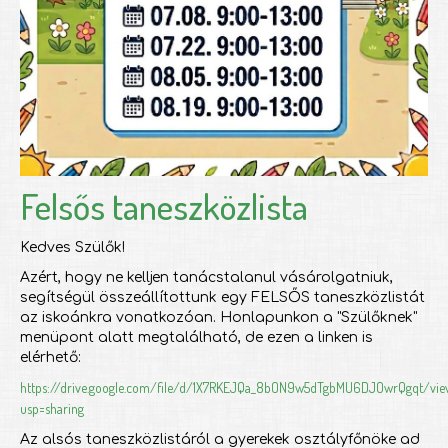
Felsős taneszközlista
Kedves Szülők!
Azért, hogy ne kelljen tanácstalanul vásárolgatniuk,
segítségül összeállítottunk egy FELSŐS taneszközlistát
az iskoánkra vonatkozóan. Honlapunkon a "Szülőknek"
menüpont alatt megtalálható, de ezen a linken is
elérhető:
https://drive.google.com/file/d/1X7RKEJQa_8bON9w5dTgbMU6DJOwrQgqt/vie
usp=sharing
Az alsós taneszközlistáról a gyerekek osztályfőnöke ad