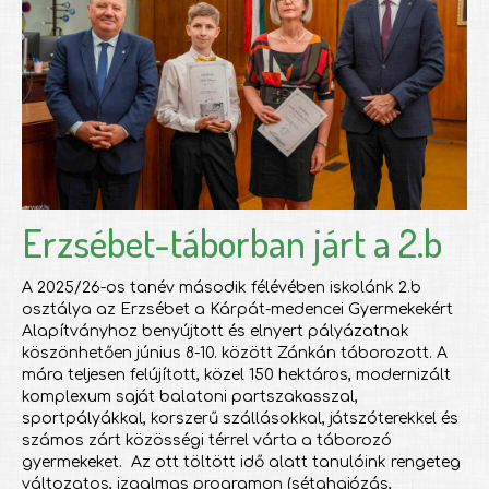
Erzsébet-táborban járt a 2.b
A 2025/26-os tanév második félévében iskolánk 2.b
osztálya az Erzsébet a Kárpát-medencei Gyermekekért
Alapítványhoz benyújtott és elnyert pályázatnak
köszönhetően június 8-10. között Zánkán táborozott. A
mára teljesen felújított, közel 150 hektáros, modernizált
komplexum saját balatoni partszakasszal,
sportpályákkal, korszerű szállásokkal, játszóterekkel és
számos zárt közösségi térrel várta a táborozó
gyermekeket. Az ott töltött idő alatt tanulóink rengeteg
változatos, izgalmas programon (sétahajózás,