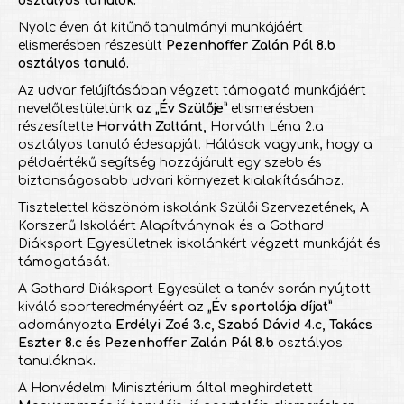
osztályos tanulók
.
Nyolc éven át kitűnő tanulmányi munkájáért
elismerésben részesült
Pezenhoffer Zalán Pál 8.b
osztályos tanuló.
Az udvar felújításában végzett támogató munkájáért
nevelőtestületünk
az „Év Szülője”
elismerésben
részesítette
Horváth Zoltánt,
Horváth Léna 2.a
osztályos tanuló édesapját. Hálásak vagyunk, hogy a
példaértékű segítség hozzájárult egy szebb és
biztonságosabb udvari környezet kialakításához.
Tisztelettel köszönöm iskolánk Szülői Szervezetének, A
Korszerű Iskoláért Alapítványnak és a Gothard
Diáksport Egyesületnek iskolánkért végzett munkáját és
támogatását.
A Gothard Diáksport Egyesület a tanév során nyújtott
kiváló sporteredményéért az
„Év sportolója díjat”
adományozta
Erdélyi Zoé 3.c, Szabó Dávid 4.c, Takács
Eszter 8.c és Pezenhoffer Zalán Pál 8.b
osztályos
tanulóknak
.
A Honvédelmi Minisztérium által meghirdetett