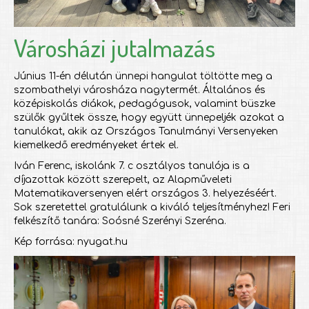
Városházi jutalmazás
Június 11-én délután ünnepi hangulat töltötte meg a
szombathelyi városháza nagytermét. Általános és
középiskolás diákok, pedagógusok, valamint büszke
szülők gyűltek össze, hogy együtt ünnepeljék azokat a
tanulókat, akik az Országos Tanulmányi Versenyeken
kiemelkedő eredményeket értek el.
Iván Ferenc, iskolánk 7. c osztályos tanulója is a
díjazottak között szerepelt, az Alapműveleti
Matematikaversenyen elért országos 3. helyezéséért.
Sok szeretettel gratulálunk a kiváló teljesítményhez! Feri
felkészítő tanára: Soósné Szerényi Szeréna.
Kép forrása: nyugat.hu