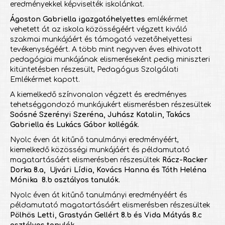
eredményekkel képviselték iskolánkat.
Ágoston Gabriella igazgatóhelyettes
emlékérmet
vehetett át az iskola közösségéért végzett kiváló
szakmai munkájáért és támogató vezetőhelyettesi
tevékenységéért. A több mint negyven éves elhivatott
pedagógiai munkájának elismeréseként pedig miniszteri
kitüntetésben részesült, Pedagógus Szolgálati
Emlékérmet kapott.
A kiemelkedő színvonalon végzett és eredményes
tehetséggondozó munkájukért elismerésben részesültek
Soósné Szerényi Szeréna, Juhász Katalin, Takács
Gabriella és Lukács Gábor kollégák.
Nyolc éven át kitűnő tanulmányi eredményéért,
kiemelkedő közösségi munkájáért és példamutató
magatartásáért elismerésben részesültek
Rácz-Racker
Dorka 8.a, Ujvári Lídia, Kovács Hanna és Tóth Heléna
Mónika 8.b osztályos tanulók.
Nyolc éven át kitűnő tanulmányi eredményéért és
példamutató magatartásáért elismerésben részesültek
Pölhös Letti, Grastyán Gellért 8.b és Vida Mátyás 8.c