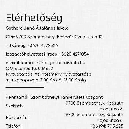
Elérhetőség
Gothard Jenő Általános Iskola
Cím
: 9700 Szombathely, Benczúr Gyula utca 10.
Titkárság
: +3620 4272526
Igazgatóhelyettesi iroda
: +3620 4271054
e-mail
: kamon kukac gothardiskola.hu
OM azonosító
: 036622
Nyitvatartás: Az intézmény nyitvatartása
munkanapokon: 7:00 órától 18:00 óráig
___________________
Fenntartó: Szombathelyi Tankerületi Központ
9700 Szombathely, Kossuth
Székhely:
Lajos utca 8.
9700 Szombathely, Kossuth
Postai cím:
Lajos utca 8.
Telefon:
+36 (94) 795-225