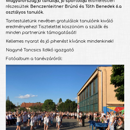
Magyarország jó tanulója, jó sportolója
elismerésben
részesültek
Benczenleitner Brúnó és Tóth Benedek 6.a
osztályos tanulók.
Tantestületünk nevében gratulálok tanulóink kiváló
eredményeihez! Tisztelettel köszönöm a szülők és
minden partnerünk támogatását!
Kellemes nyarat és jó pihenést kívánok mindenkinek!
Nagyné Tancsics Ildikó igazgató
Fotóalbum a tanévzáróról: